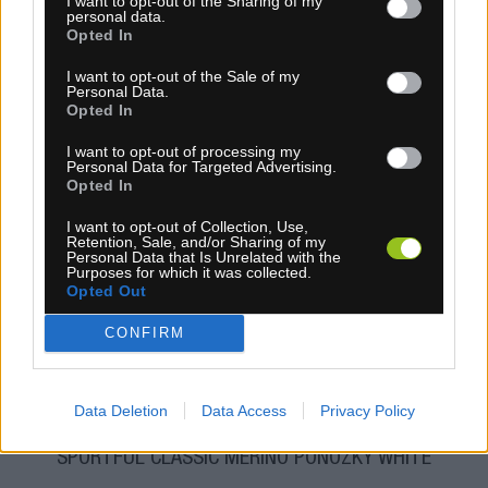
I want to opt-out of the Sharing of my
personal data.
Opted In
I want to opt-out of the Sale of my
Personal Data.
Opted In
I want to opt-out of processing my
Personal Data for Targeted Advertising.
Opted In
I want to opt-out of Collection, Use,
4-14 dní
Retention, Sale, and/or Sharing of my
Personal Data that Is Unrelated with the
Purposes for which it was collected.
11,70 €
MOC: 19,90 €
Opted Out
CONFIRM
Data Deletion
Data Access
Privacy Policy
SPORTFUL CLASSIC MERINO PONOŽKY WHITE