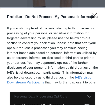
Probiker -
Do Not Process My Personal Information
If you wish to opt-out of the sale, sharing to third parties, or
processing of your personal or sensitive information for
targeted advertising by us, please use the below opt-out
section to confirm your selection. Please note that after your
4-14 dní
opt-out request is processed you may continue seeing
18,00 €
interest-based ads based on personal information utilized by
MOC: 28,60 €
us or personal information disclosed to third parties prior to
your opt-out. You may separately opt-out of the further
disclosure of your personal information by third parties on the
IAB’s list of downstream participants. This information may
also be disclosed by us to third parties on the
IAB’s List of
Downstream Participants
that may further disclose it to other
third parties.
SPORTFUL CLASSIC MERINO PONOŽKY BLACK
Personal Data Processing Opt Outs