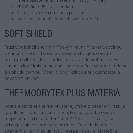
ThermoDrytex Plus materiál s flísovým vnútrom
YKK® Vislon® zips s putkom
2 predné vrecká na zips s putkom
tvarovaná kapucňa s priliehavým sedením
SOFT SHIELD
Pružný softshell s tenkým flísovým vnútrom a vetruodolnou
vrchnou vrstvou. Flísová podšívka poskytuje izoláciu a
nasiakuje vlhkosť, ktorú potom odvádza do vrchnej vrstvy.
Elastická konštrukcia materiálu zabezpečuje výborné sedenie
a slobodu pohybu. Materiál s vynikajúcou priedušnosťou a
odvodom vlhkosti.
THERMODRYTEX PLUS MATERIÁL
Vďaka elastickej a tenkej vnútornej vrstve z česaného flísu je
táto tkanina ideálna v prípadoch, keď sa vyžaduje vysoká
hrejivosť a flexibilita materiálu. 84% Nylonu a 16% Lycry
zabezpečuje jej jemnosť a pružnosť. Povrch tkaniny je
ošetrený silikónovou úpravou, ktorá poskytuje čiastočnú