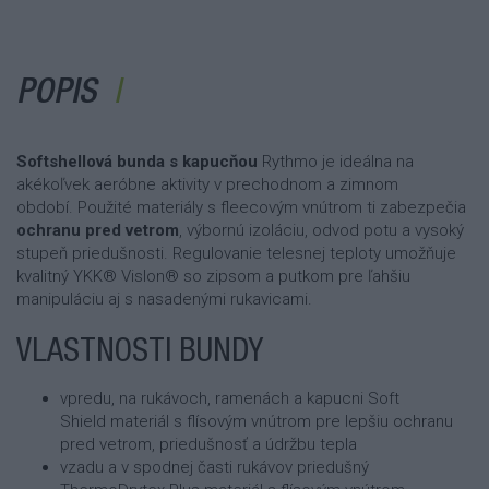
POPIS
Softshellová bunda s kapucňou
Rythmo je ideálna na
akékoľvek aeróbne aktivity v prechodnom a zimnom
období.
Použité materiály s fleecovým vnútrom ti zabezpečia
ochranu pred vetrom
, výbornú izoláciu, odvod potu a vysoký
stupeň priedušnosti. Regulovanie telesnej teploty umožňuje
kvalitný YKK® Vislon® so zipsom a putkom pre ľahšiu
manipuláciu aj s nasadenými rukavicami.
VLASTNOSTI BUNDY
vpredu, na rukávoch, ramenách a kapucni Soft
Shield materiál s flísovým vnútrom pre lepšiu ochranu
pred vetrom, priedušnosť a údržbu tepla
vzadu a v spodnej časti rukávov priedušný