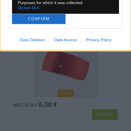
Purposes for which it was collected.
Opted Out
SPORTFUL MATCHY ČELENKA ČERVENÁ
CONFIRM
Data Deletion
Data Access
Privacy Policy
1-3 dní
6,30 €
MOC: 15,30 €
KÚPIŤ