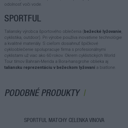
odolnosť voči vode.
SPORTFUL
Taliansky výrobca športového oblečenia (
bežecké lyžovanie
,
cyklistika, outdoor). Pri výrobe používa inovatívne technológie
a kvalitné materiály. S cieľom dosiahnuť špičkové
cyklooblečenie spolupracuje firma s profesionálnymi
cyklistami už viac ako 60 rokov. Okrem cyklistických World
Tour tímov Bahrain-Merida a Bora-hansgrohe oblieka aj
taliansku reprezentáciu v bežeckom lyžovaní
a biatlone.
PODOBNÉ PRODUKTY
SPORTFUL MATCHY ČELENKA VÍNOVÁ