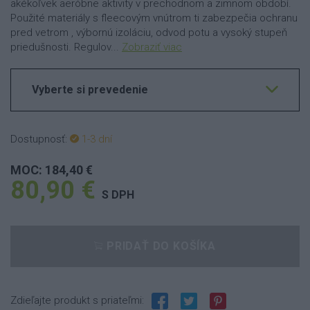
akékoľvek aeróbne aktivity v prechodnom a zimnom období.
Použité materiály s fleecovým vnútrom ti zabezpečia ochranu
pred vetrom , výbornú izoláciu, odvod potu a vysoký stupeň
priedušnosti. Regulov...
Zobraziť viac
Vyberte si prevedenie
Dostupnosť:
1-3 dní
MOC: 184,40 €
80,90 €
S DPH
PRIDAŤ DO KOŠÍKA
Zdieľajte produkt s priateľmi: