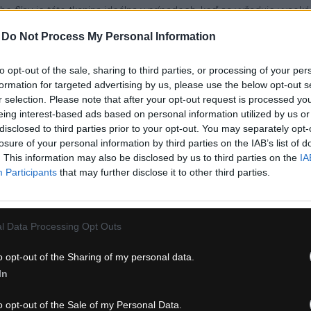
o flísu je táto tkanina ideálna v prípadoch, keď sa vyžaduje vysoká 
kaniny je ošetrený silikónovou úpravou, ktorá poskytuje čiastočnú
-
Do Not Process My Personal Information
to opt-out of the sale, sharing to third parties, or processing of your per
formation for targeted advertising by us, please use the below opt-out s
lyžovanie
, cyklistika, outdoor). Pri výrobe používa inovatívne techn
r selection. Please note that after your opt-out request is processed y
ionálnymi cyklistami už viac ako 60 rokov. Okrem cyklistického tím
eing interest-based ads based on personal information utilized by us or
disclosed to third parties prior to your opt-out. You may separately opt-
losure of your personal information by third parties on the IAB’s list of
. This information may also be disclosed by us to third parties on the
IA
Participants
that may further disclose it to other third parties.
l Data Processing Opt Outs
o opt-out of the Sharing of my personal data.
In
RTFUL MATCHY DÁMSKA
SPORTFUL MATCHY
ELENKA LIGHT ČERVENÁ
ČELENKA ČERVENÁ
o opt-out of the Sale of my Personal Data.