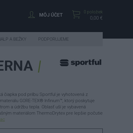
0 položiek
MÔJ ÚČET
0,00 €
IALP A BEŽKY
PODPORUJEME
IERNA
cká čiapka pod prilbu Sportful je vyhotovená z
teriálu GORE-TEX® Infinium™, ktorý poskytuje
rom a údržbu tepla. Oblasť uší je vybavená
dušným materiálom ThermoDrytex pre lepšie počutie
iac