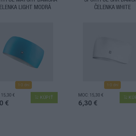
RTFUL MATCHY DÁMSKA
SPORTFUL SRK DÁMS
ELENKA LIGHT MODRÁ
ČELENKA WHITE
1-3 dní
1-3 dní
 15,30 €
MOC: 15,30 €
KÚPIŤ
KÚ
0 €
6,30 €