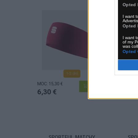
Opted 
I want 
Advertis
Opted 
I want t
of my P
was col
Opted 
1-3 dní
MOC: 15,30 €
MOC:
KÚPIŤ
6,30 €
6,3