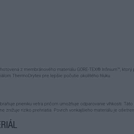
yhotovená z membránového materiálu GORE-TEX® Infinium™, ktorý p
iálom ThermoDrytex pre lepšie počutie okolitého hluku.
raňuje prieniku vetra pričom umožňuje odparovanie vlhkosti. Táto
asne znižuje riziko prehriatia. Povrch vonkajšieho materiálu je ošet
RIÁL