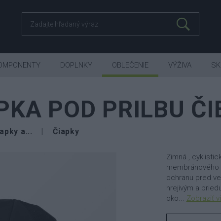
OMPONENTY
DOPLNKY
OBLEČENIE
VÝŽIVA
SK
PKA POD PRILBU Č
apky a...
Čiapky
Zimná , cyklisti
membránového ma
ochranu pred vet
hrejivým a prie
oko...
Zobraziť v