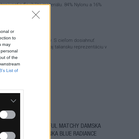
hrejivosť a flexibilita materiálu. 84% Nylonu a 16%
 odolnosť voči vode.
sonal or
ection to
ológie a kvalitné materiály. S cieľom dosiahnuť
ou may
u TotalEnergies oblieka aj taliansku reprezentáciu v
 personal
out of the
 downstream
B’s List of
SPORTFUL MATCHY DÁMSKA
ČELENKA BLUE RADIANCE