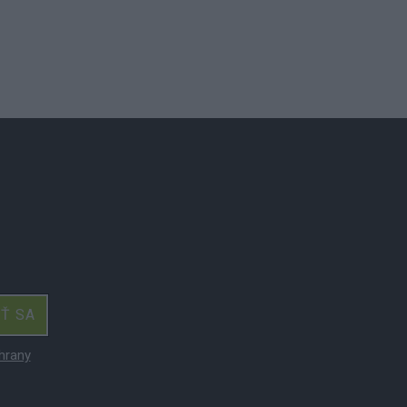
IŤ SA
hrany