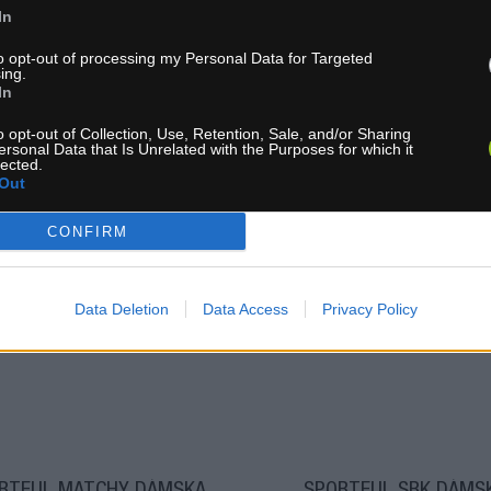
In
to opt-out of processing my Personal Data for Targeted
ing.
In
o opt-out of Collection, Use, Retention, Sale, and/or Sharing
ersonal Data that Is Unrelated with the Purposes for which it
lected.
Out
CONFIRM
1-3 dní
1-3 dní
 15,30 €
MOC: 15,30 €
KÚPIŤ
KÚ
Data Deletion
Data Access
Privacy Policy
0 €
6,30 €