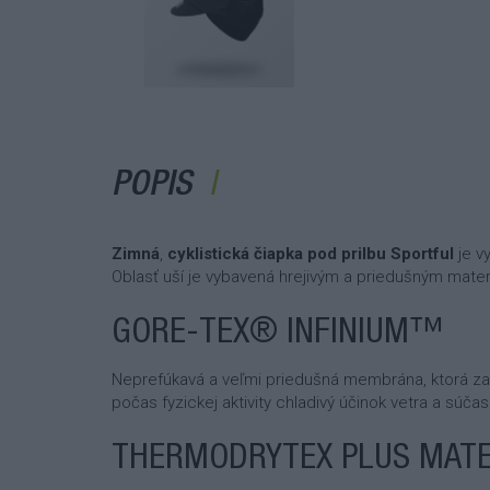
POPIS
Zimná
,
cyklistická čiapka pod prilbu Sportful
je v
Oblasť uší je vybavená hrejivým a priedušným mater
GORE-TEX® INFINIUM™
Neprefúkavá a veľmi priedušná membrána, ktorá zab
počas fyzickej aktivity chladivý účinok vetra a súč
THERMODRYTEX PLUS MATE