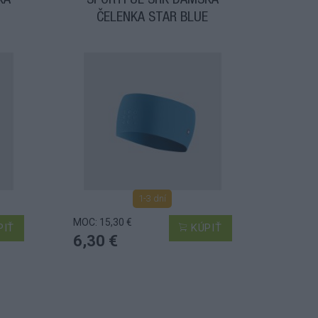
KA
SPORTFUL SRK DÁMSKA
ČELENKA STAR BLUE
1-3 dní
MOC: 15,30 €
PIŤ
KÚPIŤ
6,30 €