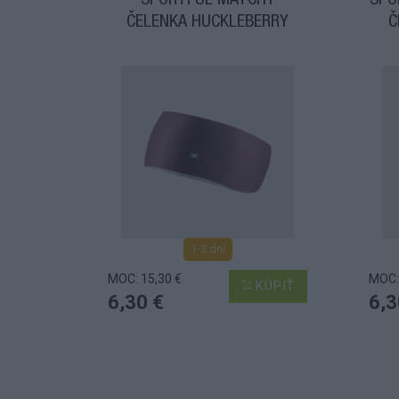
SPORTFUL MATCHY
SPO
ČELENKA HUCKLEBERRY
Č
1-3 dní
MOC: 15,30 €
MOC:
KÚPIŤ
6,30 €
6,3