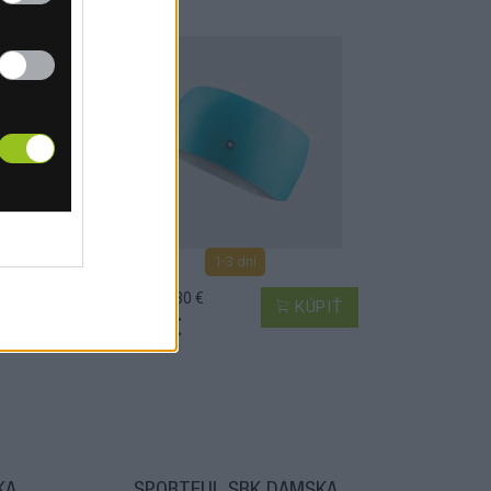
1-3 dní
MOC: 15,30 €
PIŤ
KÚPIŤ
6,30 €