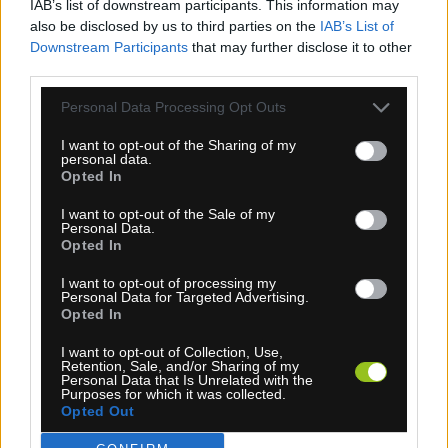
IAB’s list of downstream participants. This information may
also be disclosed by us to third parties on the
IAB’s List of
Downstream Participants
that may further disclose it to other
third parties.
Personal Data Processing Opt Outs
I want to opt-out of the Sharing of my
personal data.
1-3 dní
Opted In
6,30 €
MOC: 14,40 €
I want to opt-out of the Sale of my
Personal Data.
KÚPIŤ
Opted In
I want to opt-out of processing my
Personal Data for Targeted Advertising.
Opted In
I want to opt-out of Collection, Use,
KARPOS LAVAREDO ČELENKA BLUE ATOLL
Retention, Sale, and/or Sharing of my
Personal Data that Is Unrelated with the
Purposes for which it was collected.
Opted Out