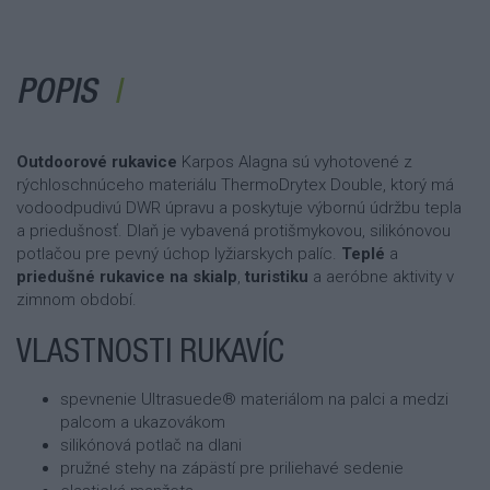
POPIS
Outdoorové rukavice
Karpos Alagna sú vyhotovené z
rýchloschnúceho materiálu ThermoDrytex Double, ktorý má
vodoodpudivú DWR úpravu a poskytuje výbornú údržbu tepla
a priedušnosť. Dlaň je vybavená protišmykovou, silikónovou
potlačou pre pevný úchop lyžiarskych palíc.
Teplé
a
priedušné rukavice na skialp
,
turistiku
a aeróbne aktivity v
zimnom období.
VLASTNOSTI RUKAVÍC
spevnenie Ultrasuede® materiálom na palci a medzi
palcom a ukazovákom
silikónová potlač na dlani
pružné stehy na zápästí pre priliehavé sedenie