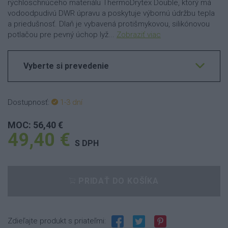
rýchloschnúceho materiálu ThermoDrytex Double, ktorý má
vodoodpudivú DWR úpravu a poskytuje výbornú údržbu tepla
a priedušnosť. Dlaň je vybavená protišmykovou, silikónovou
potlačou pre pevný úchop lyž...
Zobraziť viac
Vyberte si prevedenie
Dostupnosť:
1-3 dní
MOC: 56,40 €
49,40 €
S DPH
PRIDAŤ DO KOŠÍKA
Zdieľajte produkt s priateľmi: