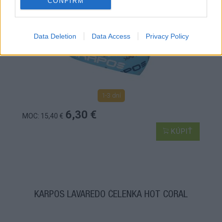
CONFIRM
Data Deletion
Data Access
Privacy Policy
1-3 dní
6,30 €
MOC: 15,40 €
KÚPIŤ
KARPOS LAVAREDO ČELENKA HOT CORAL