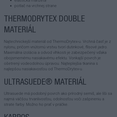
elastická manžeta
potlač na vrchnej strane
THERMODRYTEX DOUBLE
MATERIÁL
Najtechnickejší materiál od ThermoDrytex-u. Vrchná časť je z
nylonu, pričom vnútornú vrstvu tvorí dutinkové, flísové jadro.
Maximálna izolácia a odvod vlhkosti je zabezpečený vďaka
obojsmernému nasiakavému efektu. Vonkajší povrch je
ošetrený vodeodolnou úpravou. Najteplejšia tkanina s
najlepšou nasiakavosťou od ThermoDrytex-u.
ULTRASUEDE® MATERIÁL
Ultrasuede má podobný povrch ako prírodný semiš, ale líši sa
najmä väčšou trvanlivosťou, odolnosťou voči zašpineniu a
strate farby. Možno ho prať v práčke.