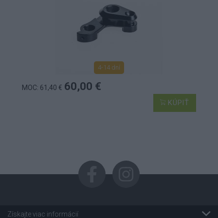
4-14 dní
60,00 €
MOC: 61,40 €
KÚPIŤ
Získajte viac informácií