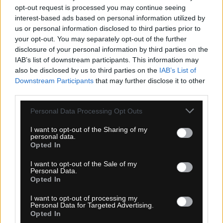
KÚPIŤ
opt-out request is processed you may continue seeing
interest-based ads based on personal information utilized by
us or personal information disclosed to third parties prior to
your opt-out. You may separately opt-out of the further
disclosure of your personal information by third parties on the
IAB’s list of downstream participants. This information may
also be disclosed by us to third parties on the
IAB’s List of
PINARELLO ELITE FĽAŠA 750 ML ČIERNA
Downstream Participants
that may further disclose it to other
third parties.
Personal Data Processing Opt Outs
I want to opt-out of the Sharing of my
personal data.
Opted In
I want to opt-out of the Sale of my
Personal Data.
Opted In
I want to opt-out of processing my
Personal Data for Targeted Advertising.
1-3 dní
Opted In