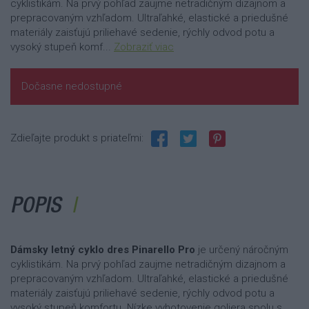
cyklistikám. Na prvý pohľad zaujme netradičným dizajnom a
prepracovaným vzhľadom. Ultraľahké, elastické a priedušné
materiály zaisťujú priliehavé sedenie, rýchly odvod potu a
vysoký stupeň komf...
Zobraziť viac
Dočasne nedostupné
Zdieľajte produkt s priateľmi:
POPIS
Dámsky letný cyklo dres Pinarello Pro
je určený náročným
cyklistikám. Na prvý pohľad zaujme netradičným dizajnom a
prepracovaným vzhľadom. Ultraľahké, elastické a priedušné
materiály zaisťujú priliehavé sedenie, rýchly odvod potu a
vysoký stupeň komfortu. Nízke vyhotovenie goliera spolu s