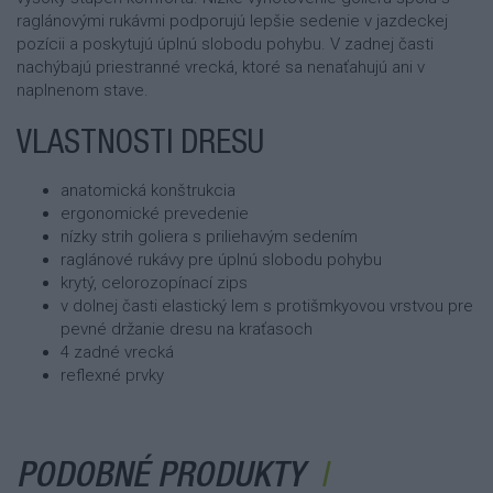
raglánovými rukávmi podporujú lepšie sedenie v jazdeckej
pozícii a poskytujú úplnú slobodu pohybu. V zadnej časti
nachýbajú priestranné vrecká, ktoré sa nenaťahujú ani v
naplnenom stave.
VLASTNOSTI DRESU
anatomická konštrukcia
ergonomické prevedenie
nízky strih goliera s priliehavým sedením
raglánové rukávy pre úplnú slobodu pohybu
krytý, celorozopínací zips
v dolnej časti elastický lem s protišmkyovou vrstvou pre
pevné držanie dresu na kraťasoch
4 zadné vrecká
reflexné prvky
PODOBNÉ PRODUKTY