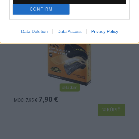
LEPIACA PÁSKA TUFO ROAD 22MM
CONFIRM
Data Deletion
Data Access
Privacy Policy
skladom
7,90 €
MOC: 7,95 €
KÚPIŤ