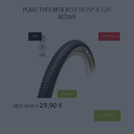
PLÁŠŤ TUFO MTB XC13 TR 29" X 2,25
BÉŽOVÝ
TOP
VÝPREDAJ
skladom
29,90 €
MOC: 54,90 €
KÚPIŤ