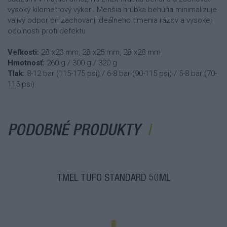
vysoký kilometrový výkon. Menšia hrúbka behúňa minimalizuje
valivý odpor pri zachovaní ideálneho tlmenia rázov a vysokej
odolnosti proti defektu.
Veľkosti:
28"x23 mm, 28"x25 mm, 28"x28 mm
Hmotnosť:
260 g / 300 g / 320 g
Tlak:
8-12 bar (115-175 psi) / 6-8 bar (90-115 psi) / 5-8 bar (70-
115 psi)
PODOBNÉ PRODUKTY
TMEL TUFO STANDARD 50ML