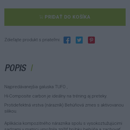
PRIDAŤ DO KOŠÍKA
Zdieľajte produkt s priateľmi:
POPIS
Najpredávanejšia galuska TUFO ,
Hi-Composite carbon je ideálny na tréning aj preteky.
Protidefektná vrstva (nárazník) Behúňová zmes s aktivovanou
silikou.
Aplikácia kompozitného nárazníka spolu s vysokoztužujúcimi
sadzami v matrici umožnila znížiť hrúbku behúňa a zachovať