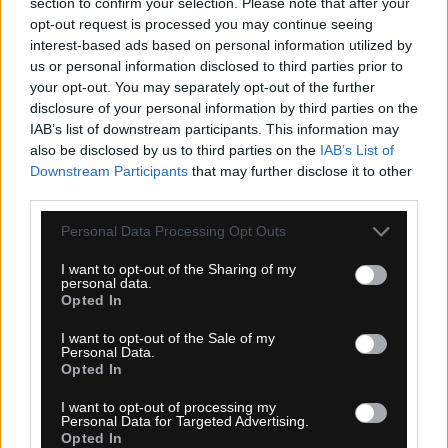
section to confirm your selection. Please note that after your
opt-out request is processed you may continue seeing
KÚPIŤ
interest-based ads based on personal information utilized by
us or personal information disclosed to third parties prior to
your opt-out. You may separately opt-out of the further
disclosure of your personal information by third parties on the
IAB’s list of downstream participants. This information may
also be disclosed by us to third parties on the
IAB’s List of
TMEL V SPREJI CAFFELATEX ESPRESSO 70ML
Downstream Participants
that may further disclose it to other
third parties.
Personal Data Processing Opt Outs
TOP
I want to opt-out of the Sharing of my
personal data.
Opted In
I want to opt-out of the Sale of my
Personal Data.
Opted In
I want to opt-out of processing my
Personal Data for Targeted Advertising.
Opted In
skladom