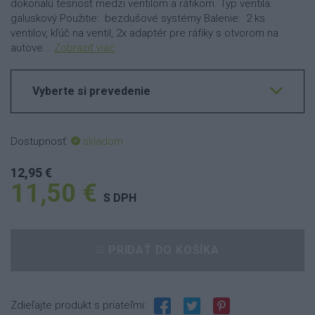
dokonalú tesnosť medzi ventilom a ráfikom. Typ ventila:
galuskový Použitie: bezdušové systémy Balenie: 2 ks
ventilov, kľúč na ventil, 2x adaptér pre ráfiky s otvorom na
autove...
Zobraziť viac
Vyberte si prevedenie
Dostupnosť:
skladom
12,95 €
11,50 €
S DPH
PRIDAŤ DO KOŠÍKA
Zdieľajte produkt s priateľmi: