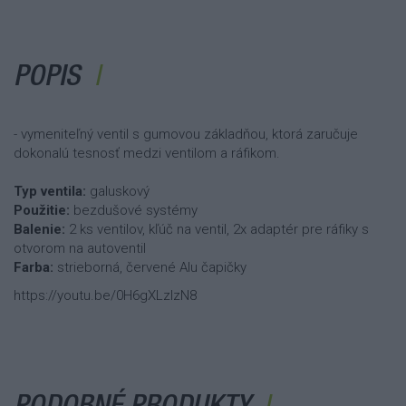
POPIS
- vymeniteľný ventil s gumovou základňou, ktorá zaručuje
dokonalú tesnosť medzi ventilom a ráfikom.
Typ ventila:
galuskový
Použitie:
bezdušové systémy
Balenie:
2 ks ventilov, kľúč na ventil, 2x adaptér pre ráfiky s
otvorom na autoventil
Farba:
strieborná, červené Alu čapičky
https://youtu.be/0H6gXLzIzN8