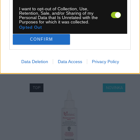
9,95 €
I want to opt-out of Collection, Use,
Retention, Sale, and/or Sharing of my
Personal Data that Is Unrelated with the
KÚPIŤ
Purposes for which it was collected.
Opted Out
CONFIRM
VOSK NA REŤAZ - FOWERPOWER WAX 100ML
Data Deletion
Data Access
Privacy Policy
TOP
NOVINKA