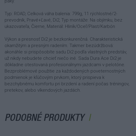
páky.
Typ: ROAD, Celková váha balenia: 799g, 11 rýchlostné/2-
prevodník, Pravé+Ľavé, Di2, Typ montáže: Na objímku, bez
ukazovateľa, Čierne, Materiál: Hliník/Oceľ/Plast/Karbón
Výkon a presnosť Di2 je bezkonkurenčná. Charakteristická
okamžitým a presným radením. Takmer bezúdržbová:
akonáhle si prispôsobíte sadu Di2 podľa vlastných predstáv,
už nikdy nebudete chcieť niečo iné. Sada Dura Ace Di2 je
dôkladne otestovaná profesionálnymi jazdcami v pelotóne.
Bezproblémové použitie za každodených poveternostných
podmienok je kľúčovým prvkom, ktorý prispieva k
bezchybnému komfortu pri brzdení a radení počas tréningov,
pretekov, alebo víkendových jazdách.
PODOBNÉ PRODUKTY