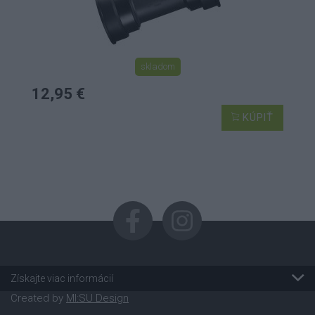
skladom
12,95 €
KÚPIŤ
Získajte viac informácií
Created by
MI:SU Design