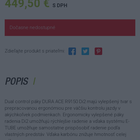
449,50 €
S DPH
Dočasne nedostupné
Zdieľajte produkt s priateľmi:
POPIS
Dual control páky DURA ACE R9150 Di2 majú vylepšený tvar s
prepracovanou ergonómiou pre väčšiu kontrolu jazdy v
akýchkoľvek podmienkach. Ergonomicky vylepšené páky
radenia Di2 umožňujú rýchlejšie radenie a vďaka systému E-
TUBE umožňuje samostatne prispôsobiť radenie podľa
vlastných predstáv. Vďaka karbónu znižuje hmotnosť celej