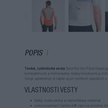
POPIS
Tenká,
cyklistická vesta
Sportful Hot Pack EasyLi
kompaktnosti a mimoriadne nízkej hmotnosti ju mô
Svoje uplatnenie si nájde aj pri rýchlych zjazdoch z
VLASTNOSTI VESTY
ľahký, vodeodolný a neprefúkavý materiál
celorozopínací Camlock® zips na prednej st