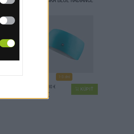
ČELENKA BLUE RADIANCE
1-3 dní
MOC: 15,30 €
PIŤ
KÚPIŤ
6,30 €