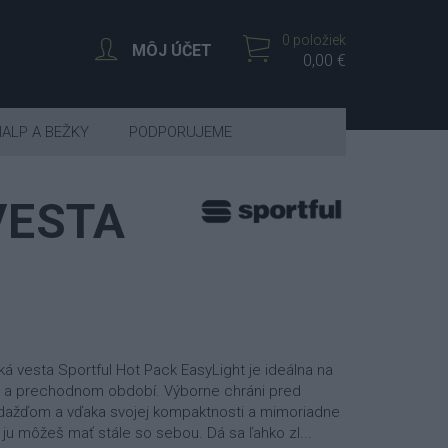
0 položiek
MÔJ ÚČET
0,00 €
IALP A BEŽKY
PODPORUJEME
VESTA
ká vesta Sportful Hot Pack EasyLight je ideálna na
m a prechodnom období. Výborne chráni pred
dažďom a vďaka svojej kompaktnosti a mimoriadne
 ju môžeš mať stále so sebou. Dá sa ľahko zl...