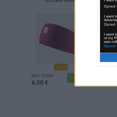
I want t
ČELENKA VÍNOVÁ
Č
Opted 
I want 
Advertis
Opted 
I want t
of my P
was col
Opted 
1-3 dní
MOC: 15,30 €
MOC:
KÚPIŤ
6,30 €
6,3