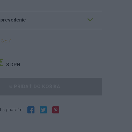
 prevedenie
-3 dní
€
S DPH
PRIDAŤ DO KOŠÍKA
t s priateľmi: