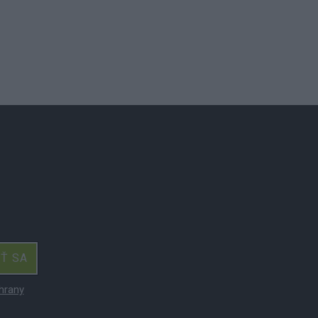
IŤ SA
hrany