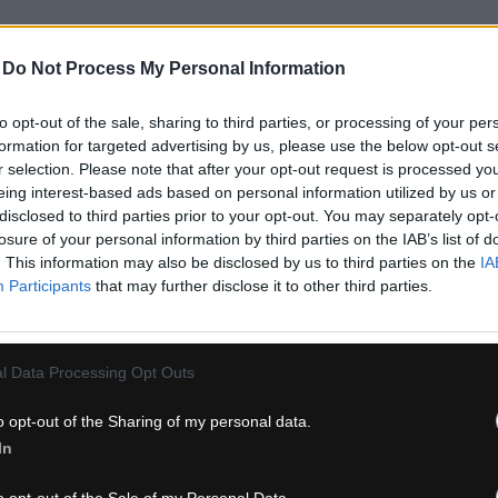
-
Do Not Process My Personal Information
to opt-out of the sale, sharing to third parties, or processing of your per
formation for targeted advertising by us, please use the below opt-out s
lyžovanie,
cyklistika
, outdoor). Pri výrobe používa inovatívne techno
r selection. Please note that after your opt-out request is processed y
ofesionálnymi
cyklistami
už viac ako 60 rokov. Okrem talianskej rep
eing interest-based ads based on personal information utilized by us or
er Sagan
.
disclosed to third parties prior to your opt-out. You may separately opt-
losure of your personal information by third parties on the IAB’s list of
. This information may also be disclosed by us to third parties on the
IA
Participants
that may further disclose it to other third parties.
l Data Processing Opt Outs
o opt-out of the Sharing of my personal data.
In
RTFUL MATCHY DÁMSKA
SPORTFUL MATCHY