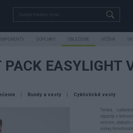
OMPONENTY
DOPLNKY
OBLEČENIE
VÝŽIVA
SK
 PACK EASYLIGHT 
lečenie
Bundy a vesty
Cyklistické vesty
Tenká, cyklistic
výjazdy v letno
vetrom, slabým 
nízkej hmotnosti