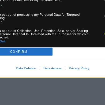
o opt-out of the Sale of my Personal Data.
ELENKA LIGHT ČERVENÁ
ČELENKA ČERVENÁ
In
to opt-out of processing my Personal Data for Targeted
ing.
In
o opt-out of Collection, Use, Retention, Sale, and/or Sharing
ersonal Data that Is Unrelated with the Purposes for which it
lected.
Out
CONFIRM
1-3 dní
1-3 dní
 15,30 €
MOC: 15,30 €
Data Deletion
Data Access
Privacy Policy
KÚPIŤ
KÚ
0 €
6,30 €