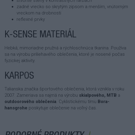
štvorité stehy v kontrastných farbách
zadné vrecko so skrytým zipsom a menším, vnútorným
vreckom na drobnosti
reflexné prvky
K-SENSE MATERIÁL
Hebká, mimoriadne pružná a rýchloschnúca tkanina. Používa
sa na výrobu priliehavého oblečenia, ktoré je nosené počas
fyzickej aktivity.
KARPOS
Talianska značka športového oblečenia, ktorá vznikla v roku
2007. Zameriava sa najmä na výrobu
skialpového, MTB
a
outdoorového oblečenia
.
Cyklistickému tímu
Bora-
hansgrohe
poskytuje oblečenie na voľný čas.