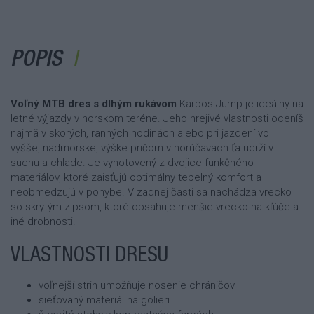
POPIS
Voľný MTB dres s dlhým rukávom
Karpos Jump je ideálny na
letné výjazdy v horskom teréne. Jeho hrejivé vlastnosti oceníš
najmä v skorých, ranných hodinách alebo pri jazdení vo
vyššej nadmorskej výške pričom v horúčavach ťa udrží v
suchu a chlade. Je vyhotovený z dvojice funkčného
materiálov, ktoré zaisťujú optimálny tepelný komfort a
neobmedzujú v pohybe. V zadnej časti sa nachádza vrecko
so skrytým zipsom, ktoré obsahuje menšie vrecko na kľúče a
iné drobnosti.
VLASTNOSTI DRESU
voľnejší strih umožňuje nosenie chráničov
sieťovaný materiál na golieri