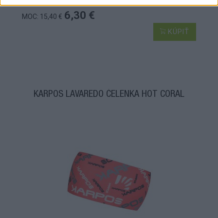
6,30 €
MOC: 15,40 €
KÚPIŤ
KARPOS LAVAREDO ČELENKA HOT CORAL