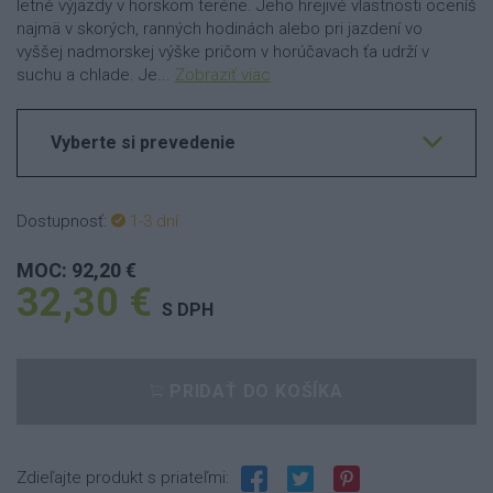
letné výjazdy v horskom teréne. Jeho hrejivé vlastnosti oceníš
najmä v skorých, ranných hodinách alebo pri jazdení vo
vyššej nadmorskej výške pričom v horúčavach ťa udrží v
suchu a chlade. Je...
Zobraziť viac
Vyberte si prevedenie
Dostupnosť:
1-3 dní
MOC: 92,20 €
32,30 €
S DPH
PRIDAŤ DO KOŠÍKA
Zdieľajte produkt s priateľmi: