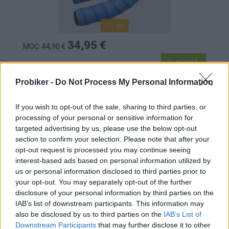
1-3 dní
34,95 €
MOC: 44,90 €
KÚPIŤ
Probiker -
Do Not Process My Personal Information
If you wish to opt-out of the sale, sharing to third parties, or
processing of your personal or sensitive information for
LIZARD SKINS DSP V2 2,5MM COOL GRAY
targeted advertising by us, please use the below opt-out
section to confirm your selection. Please note that after your
OMOTÁVKA SIVÁ
opt-out request is processed you may continue seeing
interest-based ads based on personal information utilized by
us or personal information disclosed to third parties prior to
your opt-out. You may separately opt-out of the further
disclosure of your personal information by third parties on the
IAB’s list of downstream participants. This information may
also be disclosed by us to third parties on the
IAB’s List of
Downstream Participants
that may further disclose it to other