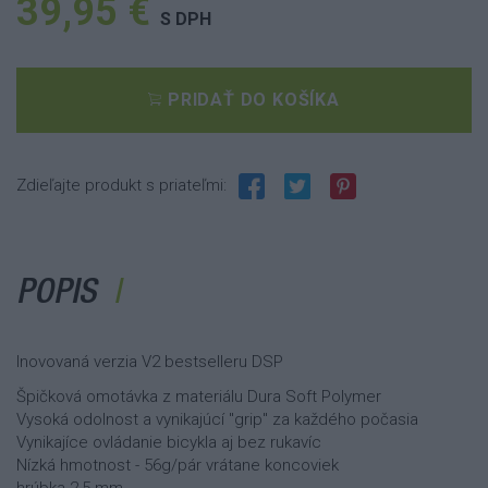
39,95 €
S DPH
PRIDAŤ DO KOŠÍKA
Zdieľajte produkt s priateľmi:
POPIS
Inovovaná verzia V2 bestselleru DSP
Špičková omotávka z materiálu Dura Soft Polymer
Vysoká odolnost a vynikajúcí "grip" za každého počasia
Vynikajíce ovládanie bicykla aj bez rukavíc
Nízká hmotnost - 56g/pár vrátane koncoviek
hrúbka 2,5 mm