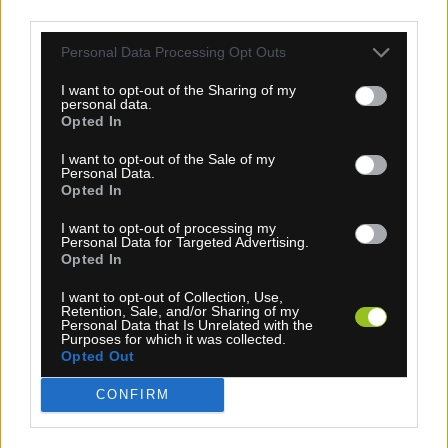
third parties.
Personal Data Processing Opt Outs
1-3 dní
I want to opt-out of the Sharing of my
personal data.
34,95 €
Opted In
MOC: 44,90 €
KÚPIŤ
I want to opt-out of the Sale of my
Personal Data.
Opted In
I want to opt-out of processing my
Personal Data for Targeted Advertising.
Opted In
LIZARD SKINS DSP V2 2,5MM CRIMSON RED
I want to opt-out of Collection, Use,
OMOTÁVKA ČERVENÁ
Retention, Sale, and/or Sharing of my
Personal Data that Is Unrelated with the
Purposes for which it was collected.
Opted Out
CONFIRM