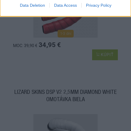
Data Deletion
Data Access
Privacy Policy
1-3 dní
34,95 €
MOC: 39,90 €
KÚPIŤ
LIZARD SKINS DSP V2 2,5MM DIAMOND WHITE
OMOTÁVKA BIELA