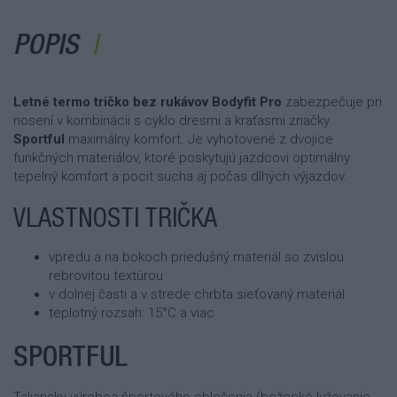
POPIS
Letné termo tričko bez rukávov Bodyfit Pro
zabezpečuje pri
nosení v kombinácii s cyklo dresmi a kraťasmi značky
Sportful
maximálny komfort. Je vyhotovené z dvojice
funkčných materiálov, ktoré poskytujú jazdcovi optimálny
tepelný komfort a pocit sucha aj počas dlhých výjazdov.
VLASTNOSTI TRIČKA
vpredu a na bokoch priedušný materiál so zvislou
rebrovitou textúrou
v dolnej časti a v strede chrbta sieťovaný materiál
teplotný rozsah: 15°C a viac
SPORTFUL
Taliansky výrobca športového oblečenia (bežecké lyžovanie,