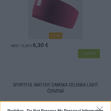
1-3 dní
6,30 €
MOC: 15,30 €
KÚPIŤ
SPORTFUL MATCHY DÁMSKA ČELENKA LIGHT
ČERVENÁ
Probiker -
Do Not Process My Personal Information