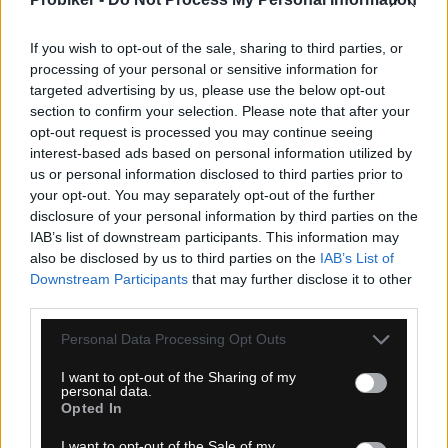
If you wish to opt-out of the sale, sharing to third parties, or
processing of your personal or sensitive information for
targeted advertising by us, please use the below opt-out
section to confirm your selection. Please note that after your
opt-out request is processed you may continue seeing
interest-based ads based on personal information utilized by
us or personal information disclosed to third parties prior to
1-3 dní
your opt-out. You may separately opt-out of the further
6,30 €
disclosure of your personal information by third parties on the
MOC: 15,30 €
IAB’s list of downstream participants. This information may
KÚPIŤ
also be disclosed by us to third parties on the
IAB’s List of
Downstream Participants
that may further disclose it to other
third parties.
Personal Data Processing Opt Outs
SPORTFUL MATCHY ČELENKA ČERVENÁ
I want to opt-out of the Sharing of my
personal data.
Opted In
I want to opt-out of the Sale of my