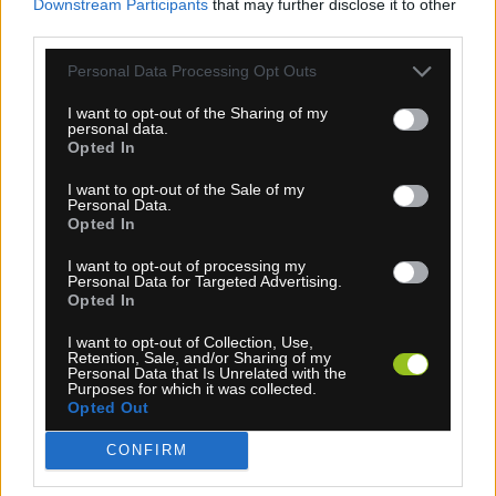
Downstream Participants
that may further disclose it to other
third parties.
Personal Data Processing Opt Outs
1-3 dní
I want to opt-out of the Sharing of my
6,30 €
personal data.
MOC: 15,30 €
Opted In
KÚPIŤ
I want to opt-out of the Sale of my
Personal Data.
Opted In
I want to opt-out of processing my
Personal Data for Targeted Advertising.
Opted In
SPORTFUL MATCHY ČELENKA ČERVENÁ
I want to opt-out of Collection, Use,
Retention, Sale, and/or Sharing of my
Personal Data that Is Unrelated with the
Purposes for which it was collected.
Opted Out
CONFIRM