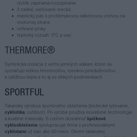
rýchle zapínanie/rozopínanie
3 zadné, sieťované vrecká
elastický pás s protišmykovou silikónovou vrstvou na
vnútornej strane
reflexné prvky
teplotný rozsah: 5°C a viac
THERMORE®
Syntetická izolácia z veľmi jemných vlákien, ktoré sa
vyznačujú nízkou hmotnosťou, vysokou priedušnosťou
a údržbou tepla a to aj vo vlhkých podmienkach.
SPORTFUL
Taliansky výrobca športového oblečenia (bežecké lyžovanie,
cyklistika
, outdoor). Pri výrobe používa inovatívne technológie
a kvalitné materiály. S cieľom dosiahnuť
špičkové
cyklooblečenie
spolupracuje firma s profesionálnymi
cyklistami
už viac ako 60 rokov. Okrem talianskej