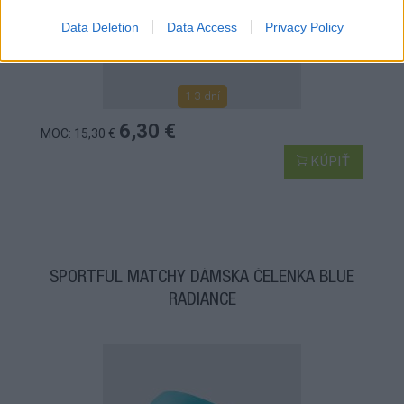
Data Deletion
Data Access
Privacy Policy
1-3 dní
6,30 €
MOC: 15,30 €
KÚPIŤ
SPORTFUL MATCHY DÁMSKA ČELENKA BLUE
RADIANCE