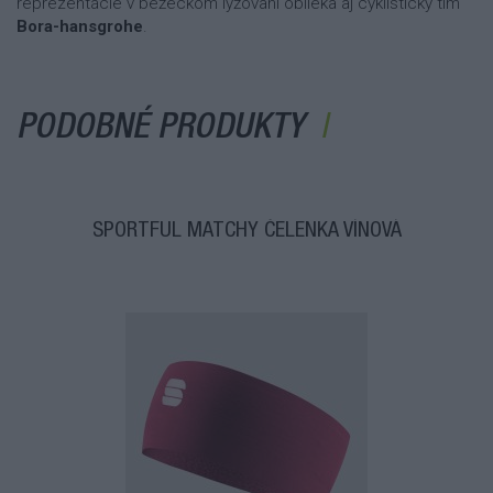
reprezentácie v bežeckom lyžovaní oblieka aj cyklistický tím
Bora-hansgrohe
.
PODOBNÉ PRODUKTY
SPORTFUL MATCHY ČELENKA VÍNOVÁ