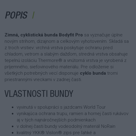
POPIS
Zimná, cyklistická bunda Bodyfit Pro
sa vyznačuje úplne
novým strihom, dizajnom a celkovým vyhotovením. Skladá sa
z troch vrstiev: vrchná vrstva poskytuje ochranu pred
chladom, vetrom a slabým dažďom, stredná vrstva obsahuje
tepelnú izoláciu Thermore® a vnútorná vrstva je vyrobená z
príjemného, sieťovinového materiálu. Pre odloženie si
všetkých potrebných vecí disponuje
cyklo bunda
tromi
priestrannými vreckami v zadnej časti.
VLASTNOSTI BUNDY
vyvinutá v spolupráci s jazdcami World Tour
vynikajúca ochrana trupu, ramien a hornej časti rukávov
aj v tých najnáročnejších podmienkach
v dolnej časti bundy vodeodolný materiál NoRain
kvalitný YKK® Vislon® zips pre ľahké a