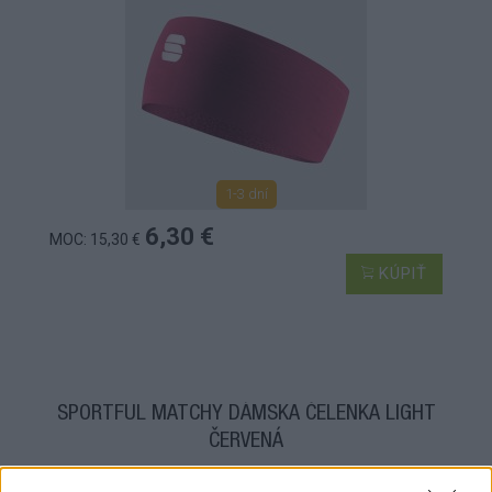
1-3 dní
6,30 €
MOC: 15,30 €
KÚPIŤ
SPORTFUL MATCHY DÁMSKA ČELENKA LIGHT
ČERVENÁ