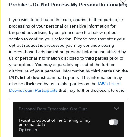
Probiker -
Do Not Process My Personal Information
If you wish to opt-out of the sale, sharing to third parties, or
processing of your personal or sensitive information for
targeted advertising by us, please use the below opt-out
section to confirm your selection. Please note that after your
opt-out request is processed you may continue seeing
interest-based ads based on personal information utilized by
us or personal information disclosed to third parties prior to
1-3 dní
your opt-out. You may separately opt-out of the further
disclosure of your personal information by third parties on the
6,30 €
MOC: 15,30 €
IAB’s list of downstream participants. This information may
also be disclosed by us to third parties on the
IAB’s List of
KÚPIŤ
Downstream Participants
that may further disclose it to other
third parties.
Personal Data Processing Opt Outs
I want to opt-out of the Sharing of my
personal data.
SPORTFUL MATCHY ČELENKA ČERVENÁ
Opted In