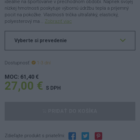
ideálne na športovanie v prechodnom období. Napriek svojej
nízkej hmotnosti poskytuje výbornú údržbu tepla a príjemný
pocit na pokožke. Vlastnosti trička ultraľahký, elastický,
polyesterový ma...
Zobraziť viac
Vyberte si prevedenie
Dostupnosť:
1-3 dní
MOC: 61,40 €
27,00 €
S DPH
PRIDAŤ DO KOŠÍKA
Zdieľajte produkt s priateľmi: