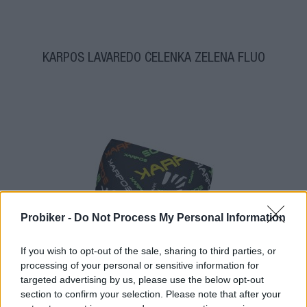
KARPOS LAVAREDO ČELENKA ZELENÁ FLUO
Probiker -
Do Not Process My Personal Information
1-3 dní
If you wish to opt-out of the sale, sharing to third parties, or
processing of your personal or sensitive information for
6,30 €
MOC: 14,40 €
targeted advertising by us, please use the below opt-out
section to confirm your selection. Please note that after your
KÚPIŤ