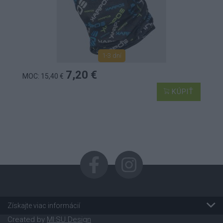
1-3 dní
7,20 €
MOC: 15,40 €
KÚPIŤ
Získajte viac informácií
Created by
MI:SU Design