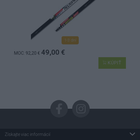
1-3 dní
49,00 €
MOC: 92,20 €
KÚPIŤ
Získajte viac informácií