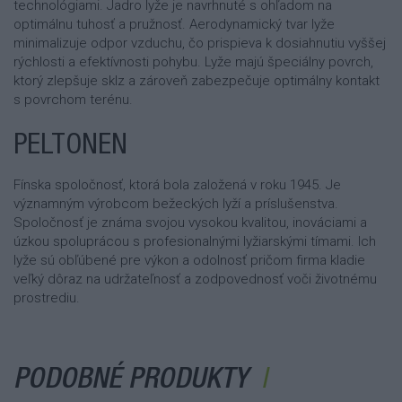
technológiami. Jadro lyže je navrhnuté s ohľadom na
optimálnu tuhosť a pružnosť. Aerodynamický tvar lyže
minimalizuje odpor vzduchu, čo prispieva k dosiahnutiu vyššej
rýchlosti a efektívnosti pohybu. Lyže majú špeciálny povrch,
ktorý zlepšuje sklz a zároveň zabezpečuje optimálny kontakt
s povrchom terénu.
PELTONEN
Fínska spoločnosť, ktorá bola založená v roku 1945. Je
významným výrobcom bežeckých lyží a príslušenstva.
Spoločnosť je známa svojou vysokou kvalitou, inováciami a
úzkou spoluprácou s profesionalnými lyžiarskými tímami. Ich
lyže sú obľúbené pre výkon a odolnosť pričom firma kladie
veľký dôraz na udržateľnosť a zodpovednosť voči životnému
prostrediu.
PODOBNÉ PRODUKTY