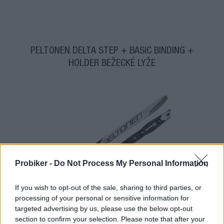
PELTONEN DELTA STEP + BASIC BINDING +
HOLDER BEŽECKÉ LYŽE
Probiker -
Do Not Process My Personal Information
If you wish to opt-out of the sale, sharing to third parties, or
1-3 dní
processing of your personal or sensitive information for
39,00 €
targeted advertising by us, please use the below opt-out
MOC: 99,00 €
section to confirm your selection. Please note that after your