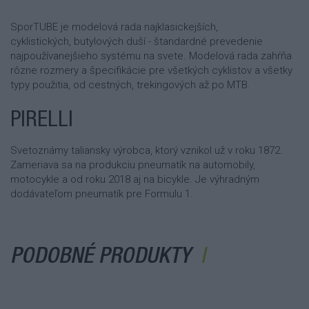
SporTUBE je modelová rada najklasickejších,
cyklistických, butylových duší - štandardné prevedenie
najpoužívanejšieho systému na svete. Modelová rada zahŕňa
rôzne rozmery a špecifikácie pre všetkých cyklistov a všetky
typy použitia, od cestných, trekingových až po MTB.
PIRELLI
Svetoznámy taliansky výrobca, ktorý vznikol už v roku 1872.
Zameriava sa na produkciu pneumatík na automobily,
motocykle a od roku 2018 aj na bicykle. Je výhradným
dodávateľom pneumatík pre Formulu 1.
PODOBNÉ PRODUKTY