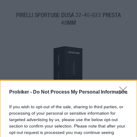
PIRELLI SPORTUBE DUŠA 32-40-622 PRESTA
48MM
Probiker -
Do Not Process My Personal Information
4-14 dní
If you wish to opt-out of the sale, sharing to third parties, or
3,80 €
processing of your personal or sensitive information for
MOC: 8,90 €
targeted advertising by us, please use the below opt-out
KÚPIŤ
section to confirm your selection. Please note that after your
opt-out request is processed you may continue seeing