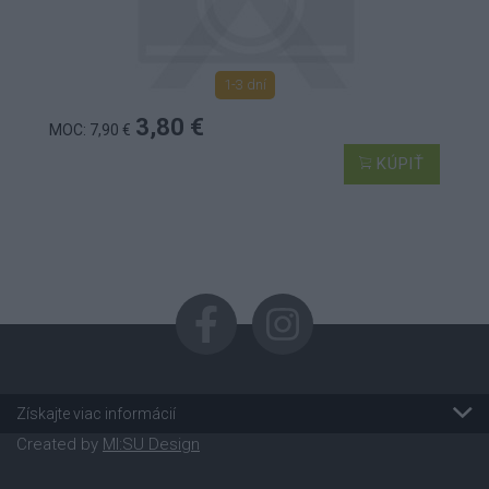
1-3 dní
3,80 €
MOC: 7,90 €
KÚPIŤ
Získajte viac informácií
Created by
MI:SU Design