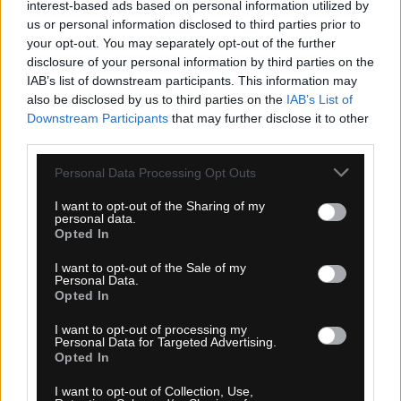
interest-based ads based on personal information utilized by
us or personal information disclosed to third parties prior to
your opt-out. You may separately opt-out of the further
disclosure of your personal information by third parties on the
PIRELLI SPORTUBE DUŠA 42-50-622 PRESTA
IAB’s list of downstream participants. This information may
48MM
also be disclosed by us to third parties on the
IAB’s List of
Downstream Participants
that may further disclose it to other
third parties.
Personal Data Processing Opt Outs
I want to opt-out of the Sharing of my
personal data.
Opted In
I want to opt-out of the Sale of my
Personal Data.
Opted In
4-14 dní
I want to opt-out of processing my
Personal Data for Targeted Advertising.
3,80 €
Opted In
MOC: 7,90 €
KÚPIŤ
I want to opt-out of Collection, Use,