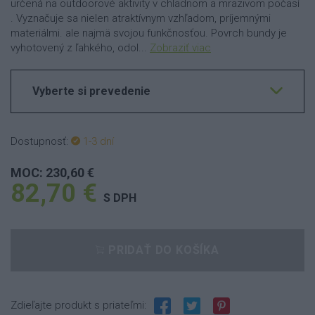
určená na outdoorové aktivity v chladnom a mrazivom počasí
. Vyznačuje sa nielen atraktívnym vzhľadom, príjemnými
materiálmi. ale najmä svojou funkčnosťou. Povrch bundy je
vyhotovený z ľahkého, odol...
Zobraziť viac
Vyberte si prevedenie
Dostupnosť:
1-3 dní
MOC: 230,60 €
82,70 €
S DPH
PRIDAŤ DO KOŠÍKA
Zdieľajte produkt s priateľmi: