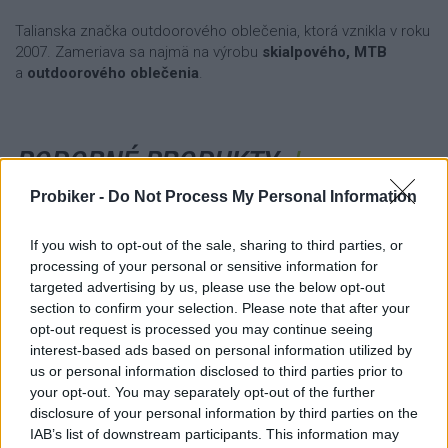
Talianska značka outdoorového oblečenia, ktorá vznikla v roku
2007. Zameriava sa najmä na výrobu
skialpového, MTB
a
outdoorového oblečenia
.
PODOBNÉ PRODUKTY
Probiker -
Do Not Process My Personal Information
If you wish to opt-out of the sale, sharing to third parties, or
KARPOS LAVAREDO ČELENKA ČIERNA
processing of your personal or sensitive information for
targeted advertising by us, please use the below opt-out
section to confirm your selection. Please note that after your
opt-out request is processed you may continue seeing
interest-based ads based on personal information utilized by
us or personal information disclosed to third parties prior to
your opt-out. You may separately opt-out of the further
disclosure of your personal information by third parties on the
IAB’s list of downstream participants. This information may