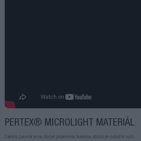
PERTEX® MICROLIGHT MATERIÁL
Ľahká, pevná a na dotyk príjemná tkanina, ktorá je odolná voči