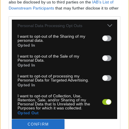
also be disclosed by us to third parties on the
IAB’s List of
Downstream Participants
that may further disclose it to other
third parties.
Personal Data Processing Opt Outs
1-3 dní
6,30 €
I want to opt-out of the Sharing of my
MOC: 15,40 €
personal data.
Opted In
KÚPIŤ
I want to opt-out of the Sale of my
Personal Data.
Opted In
I want to opt-out of processing my
Personal Data for Targeted Advertising.
KARPOS LAVAREDO ČELENKA ZELENÁ FLUO
Opted In
I want to opt-out of Collection, Use,
Retention, Sale, and/or Sharing of my
Personal Data that Is Unrelated with the
Purposes for which it was collected.
Opted Out
CONFIRM