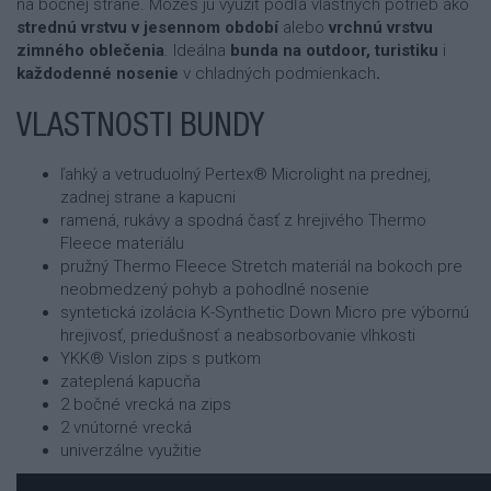
na bočnej strane. Môžeš ju využiť podľa vlastných potrieb ako
strednú vrstvu v jesennom období
alebo
vrchnú vrstvu
zimného oblečenia
. Ideálna
bunda na outdoor, turistiku
i
každodenné nosenie
v chladných podmienkach
.
VLASTNOSTI BUNDY
ľahký a vetruduolný Pertex® Microlight na prednej,
zadnej strane a kapucni
ramená, rukávy a spodná časť z hrejivého Thermo
Fleece materiálu
pružný Thermo Fleece Stretch materiál na bokoch pre
neobmedzený pohyb a pohodlné nosenie
syntetická izolácia K-Synthetic Down Micro pre výbornú
hrejivosť, priedušnosť a neabsorbovanie vlhkosti
YKK® Vislon zips s putkom
zateplená kapucňa
2 bočné vrecká na zips
2 vnútorné vrecká
univerzálne využitie