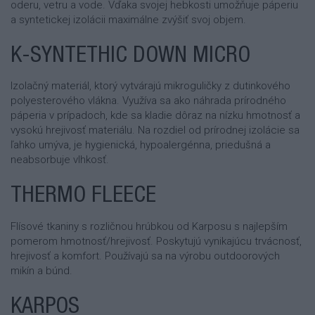
oderu, vetru a vode. Vďaka svojej hebkosti umožňuje páperiu
a syntetickej izolácii maximálne zvýšiť svoj objem.
K-SYNTETHIC DOWN MICRO
Izolačný materiál, ktorý vytvárajú mikroguličky z dutinkového
polyesterového vlákna. Využíva sa ako náhrada prírodného
páperia v prípadoch, kde sa kladie dôraz na nízku hmotnosť a
vysokú hrejivosť materiálu. Na rozdiel od prírodnej izolácie sa
ľahko umýva, je hygienická, hypoalergénna, priedušná a
neabsorbuje vlhkosť.
THERMO FLEECE
Flísové tkaniny s rozličnou hrúbkou od Karposu s najlepším
pomerom hmotnosť/hrejivosť. Poskytujú vynikajúcu trvácnosť,
hrejivosť a komfort. Používajú sa na výrobu outdoorových
mikín a búnd.
KARPOS