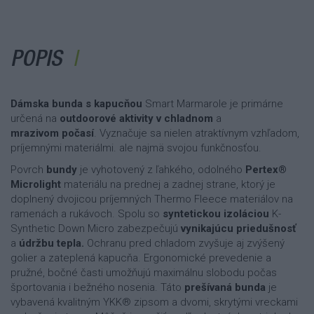
POPIS
Dámska bunda s kapucňou
Smart Marmarole je primárne
určená na
outdoorové aktivity v chladnom
a
mrazivom počasí
. Vyznačuje sa nielen atraktívnym vzhľadom,
príjemnými materiálmi. ale najmä svojou funkčnosťou.
Povrch
bundy
je vyhotovený z ľahkého, odolného
Pertex®
Microlight
materiálu na prednej a zadnej strane, ktorý je
doplnený dvojicou príjemných Thermo Fleece materiálov na
ramenách a rukávoch. Spolu so
syntetickou izoláciou
K-
Synthetic Down Micro zabezpečujú
vynikajúcu priedušnosť
a
údržbu tepla
.
Ochranu pred chladom zvyšuje aj zvýšený
golier a zateplená kapucňa. Ergonomické prevedenie a
pružné, bočné časti umožňujú maximálnu slobodu počas
športovania i bežného nosenia. Táto
prešívaná bund
a
je
vybavená kvalitným YKK® zipsom a dvomi, skrytými vreckami