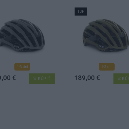
TOP
1-3 dní
1-3 dní
,00 €
189,00 €
KÚPIŤ
KÚ