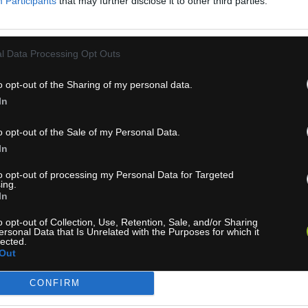
Participants
that may further disclose it to other third parties.
l Data Processing Opt Outs
o opt-out of the Sharing of my personal data.
In
o opt-out of the Sale of my Personal Data.
In
to opt-out of processing my Personal Data for Targeted
ing.
In
o opt-out of Collection, Use, Retention, Sale, and/or Sharing
ersonal Data that Is Unrelated with the Purposes for which it
lected.
LBA KASK VALEGRO WHITE
PRILBA KASK VALEGR
Out
BLACK
CONFIRM
P
TOP