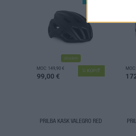
skladom
MOC: 149,90 €
MOC:
KÚPIŤ
99,00 €
172
PRILBA KASK VALEGRO RED
PRI