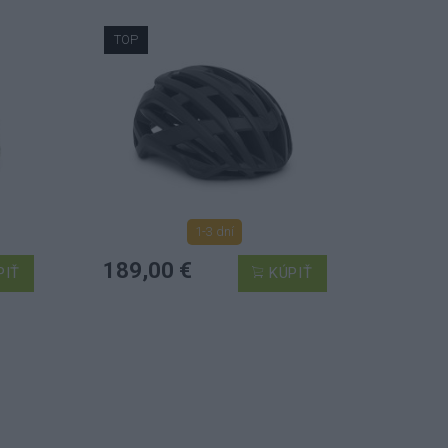
TOP
1-3 dní
189,00 €
PIŤ
KÚPIŤ