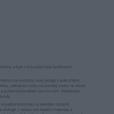
ničeho, a byla v ní použita řada špičkových
lemento má revoluční, nový design s pokročilými
 terénu, cyklokrosu nebo na šotolině (nebo na všech
m a poloprofesionálním sportovcům. Očekávejte
závody.
inovativní konstrukci a zavedení různých
 energie z nárazu než tradiční materiály a