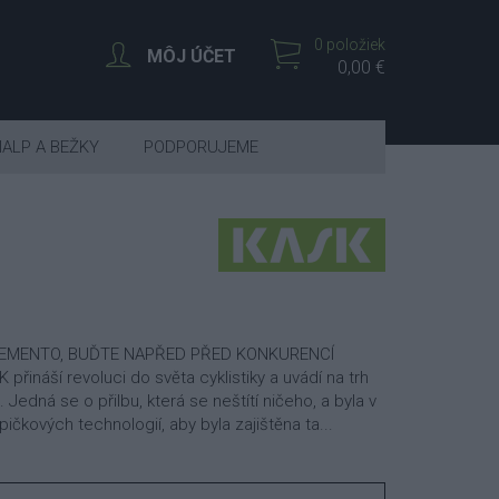
0 položiek
MÔJ ÚČET
0,00 €
IALP A BEŽKY
PODPORUJEME
LEMENTO, BUĎTE NAPŘED PŘED KONKURENCÍ
přináší revoluci do světa cyklistiky a uvádí na trh
Jedná se o přilbu, která se neštítí ničeho, a byla v
pičkových technologií, aby byla zajištěna ta...