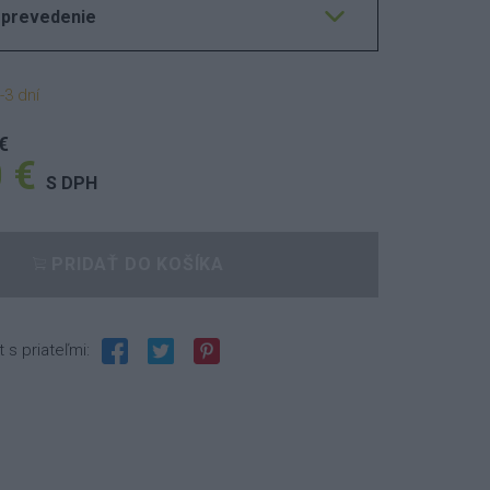
 prevedenie
-3 dní
€
 €
S DPH
PRIDAŤ DO KOŠÍKA
t s priateľmi: