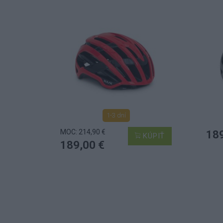
1-3 dní
MOC: 214,90 €
189
KÚPIŤ
189,00 €