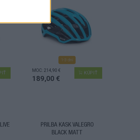
1-3 dní
MOC: 214,90 €
PIŤ
KÚPIŤ
189,00 €
LIVE
PRILBA KASK VALEGRO
BLACK MATT