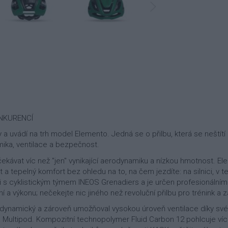
NKURENCÍ
 a uvádí na trh model Elemento. Jedná se o přilbu, která se neštítí 
amika, ventilace a bezpečnost.
očekávat víc než "jen" vynikající aerodynamiku a nízkou hmotnost. E
t a tepelný komfort bez ohledu na to, na čem jezdíte: na silnici, v
i s cyklistickým týmem INEOS Grenadiers a je určen profesionální
 a výkonu; nečekejte nic jiného než revoluční přilbu pro trénink a 
odynamický a zároveň umožňoval vysokou úroveň ventilace díky své 
a Multipod. Kompozitní technopolymer Fluid Carbon 12 pohlcuje více