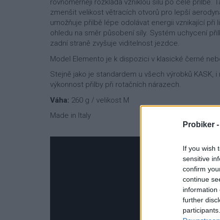
rovnoměrněji rozkládá vzniklou sílu po celé přilbě. 
zmenšit velikost větracích otvorů pro lepší aerody
umožňuje přilbě lépe odolávat energii vznikající př
ohledu na směr působení síly. Systém uchycení přil
zadní straně zvyšuje viditelnost jezdce.
Model Elemento je k dispozici v klasické černé nebo
Stejně jako je standardem u všech výrobků KASK, i
výkonnost přilby při rotačních nárazech.
Váha:
260 g / velikost M
Made in Italy
Probiker 
If you wish 
sensitive in
confirm you
continue se
information 
further disc
participants