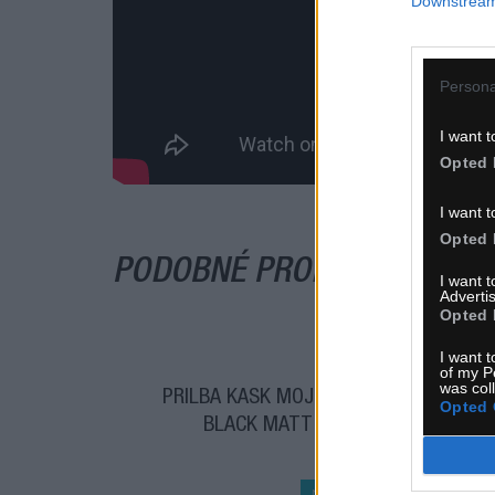
Downstream 
Persona
I want t
Opted 
I want t
Opted 
PODOBNÉ PRODUKTY
I want 
Advertis
Opted 
I want t
of my P
was col
PRILBA KASK MOJITO3
PRI
Opted 
BLACK MATT
NOVINKA
TO