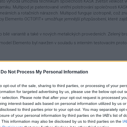
Tato výhoda umožnila technikům společnosti KASK zvětšit velikost vn
namiku. Multipod je patentované vnitřní polstrování společnosti K
i lineárních a rotačních nárazech. Multipod funguje izotropně, což 
by Elemento OCTOFIT+ umožňuje jemnější přizpůsobení, které zajišťuj
 bílé variantě a také v nových metalických provedeních: Zelený bro
 model Elemento byl navržen v souladu s interním testovacím prot
-
Do Not Process My Personal Information
to opt-out of the sale, sharing to third parties, or processing of your per
formation for targeted advertising by us, please use the below opt-out s
r selection. Please note that after your opt-out request is processed y
eing interest-based ads based on personal information utilized by us or
disclosed to third parties prior to your opt-out. You may separately opt-
losure of your personal information by third parties on the IAB’s list of
. This information may also be disclosed by us to third parties on the
IA