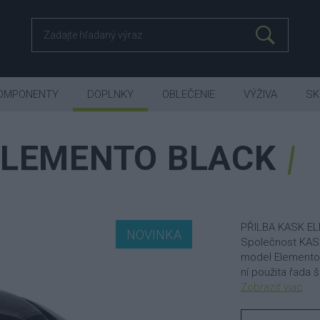
OMPONENTY
DOPLNKY
OBLEČENIE
VÝŽIVA
SK
ELEMENTO BLACK
PŘILBA KASK E
NOVINKA
Společnost KASK 
model Elemento. 
ní použita řada š
Zobraziť viac