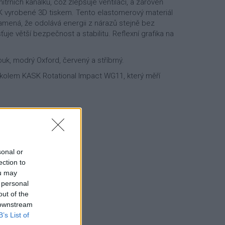
itřních kanálků, což zlepšuje ventilaci, a zároveň
ASK vyrobené 3D tiskem. Tento elastomerový materiál
znamená, že odolává energii z nárazů stejně bez
e větší bezpečnost a stabilitu. Reflexní grafika na
uk, modrý Oxford, červený a stříbrný.
okolem KASK Rotational Impact WG11, který měří
sonal or
ection to
ou may
 personal
out of the
 downstream
B’s List of