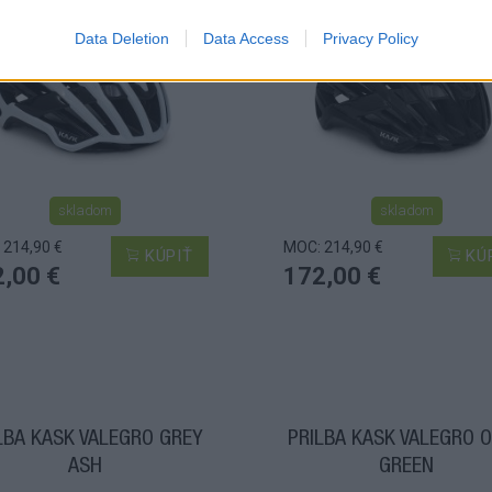
Data Deletion
Data Access
Privacy Policy
skladom
skladom
 214,90 €
MOC: 214,90 €
KÚPIŤ
KÚ
,00 €
172,00 €
LBA KASK VALEGRO GREY
PRILBA KASK VALEGRO O
ASH
GREEN