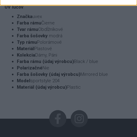
Technológia použitá v šošovkách
pohlcuje 100% škodlivých
UV lúčov
.
Značka
uvex
Farba rámu
Čierne
Tvar rámu
Obdĺžníkové
Farba šošovky
modrá
Typ rámu
Polorámové
Materiál
Plastové
Kolekcia
Dámy
,
Páni
Farba rámu (údaj výrobcu)
Black / blue
Polarizačné
Nie
Farba šošovky (údaj výrobcu)
Mirrored blue
Model
sportstyle 204
Materiál (údaj výrobcu)
Plastic