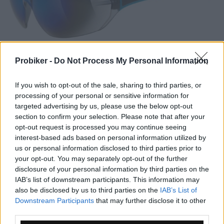
Probiker -
Do Not Process My Personal Information
If you wish to opt-out of the sale, sharing to third parties, or
processing of your personal or sensitive information for
targeted advertising by us, please use the below opt-out
Slnečné okuliare uvex sportstyle 204 sú súčasťou najnovšej
section to confirm your selection. Please note that after your
uvex kolekcie navrhnutej pre ženy ako aj mužov (unisex) .
opt-out request is processed you may continue seeing
Tento elegantný polorámový model odzrkadľuje aktuálne
interest-based ads based on personal information utilized by
trendy v dizajnérskej očnej optike a jeho ...
Zobraziť viac
us or personal information disclosed to third parties prior to
your opt-out. You may separately opt-out of the further
Dostupnosť:
Informujte sa
disclosure of your personal information by third parties on the
IAB’s list of downstream participants. This information may
MOC: 19,95 €
also be disclosed by us to third parties on the
IAB’s List of
14,50 €
Downstream Participants
that may further disclose it to other
S DPH
third parties.