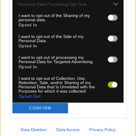
Personal Data Processing Opt Outs
Dočasne nedostupné
I want to opt-out of the Sharing of my
personal data.
Opted In
Zdieľajte produkt s priateľmi:
I want to opt-out of the Sale of my
Personal Data.
Opted In
I want to opt-out of processing my
POPIS
Personal Data for Targeted Advertising.
Opted In
I want to opt-out of Collection, Use,
Slnečné okuliare
uvex sportstyle 204
sú súčasťou najnovšej
Retention, Sale, and/or Sharing of my
Personal Data that Is Unrelated with the
uvex kolekcie navrhnutej pre
ženy ako aj mužov (unisex)
.
Purposes for which it was collected.
Tento elegantný
polorámový model
odzrkadľuje aktuálne
Opted Out
trendy v dizajnérskej očnej optike a jeho
obdĺžnikový
rám
robí
uvex sportstyle 204
ideálnou voľbou predovšetkým
CONFIRM
pre
okrúhle a oválne tváre
.
Materiál použitý na výrobu tohto rámu je
odľahčený plast
,
Data Deletion
Data Access
Privacy Policy
ktorý je zárukou výnimočnej spoľahlivosti a odolnosti.