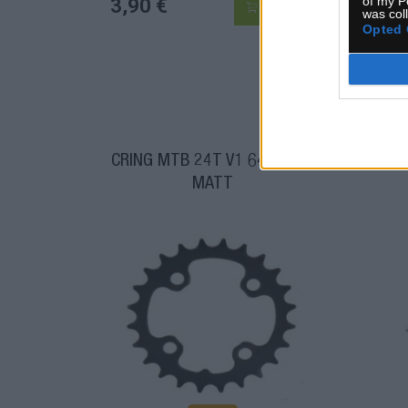
of my P
3,90 €
5,8
KÚPIŤ
was col
Opted 
CRING MTB 24T V1 64 STEEL
MATT