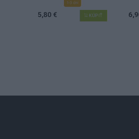
1-3 dní
5,80 €
6,9
KÚPIŤ