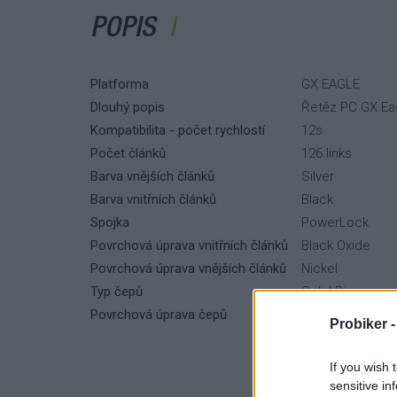
POPIS
Platforma
GX EAGLE
Dlouhý popis
Řetěz PC GX Eag
Kompatibilita - počet rychlostí
12s
Počet článků
126 links
Barva vnějších článků
Silver
Barva vnitřních článků
Black
Spojka
PowerLock
Povrchová úprava vnitřních článků
Black Oxide
Povrchová úprava vnějších článků
Nickel
Typ čepů
Solid Pin
Povrchová úprava čepů
Chrome Harde
Probiker 
If you wish 
sensitive in