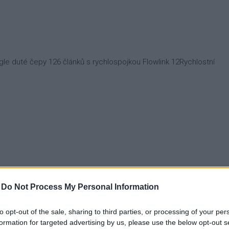
le duté čepy 126 článků s rychlospojkou Flowlink 12Rychlostní
ned
-
Do Not Process My Personal Information
to opt-out of the sale, sharing to third parties, or processing of your per
formation for targeted advertising by us, please use the below opt-out s