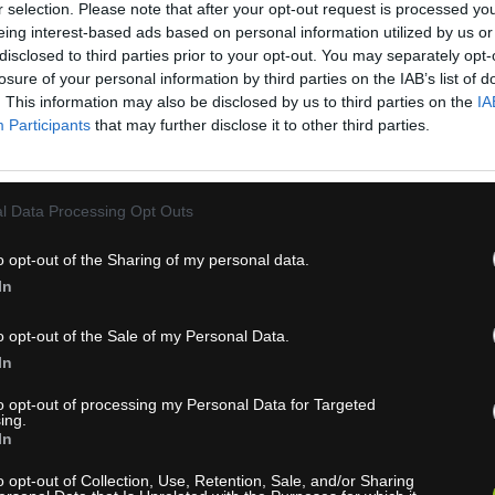
r selection. Please note that after your opt-out request is processed y
eing interest-based ads based on personal information utilized by us or
disclosed to third parties prior to your opt-out. You may separately opt-
losure of your personal information by third parties on the IAB’s list of
. This information may also be disclosed by us to third parties on the
IA
Participants
that may further disclose it to other third parties.
AM 20R PADS STD
CRING MTB 22T 10SP 6
MTBLK
l Data Processing Opt Outs
o opt-out of the Sharing of my personal data.
In
o opt-out of the Sale of my Personal Data.
In
to opt-out of processing my Personal Data for Targeted
ing.
In
15+ dní
1-3 dní
o opt-out of Collection, Use, Retention, Sale, and/or Sharing