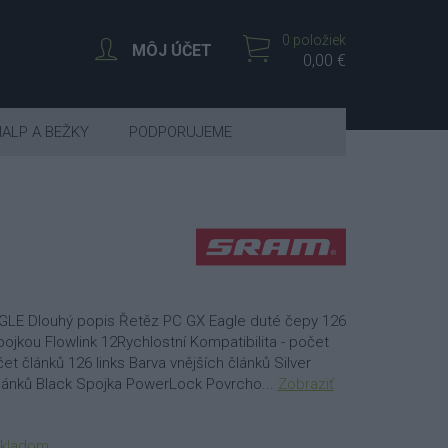
0 položiek
MÔJ ÚČET
0,00 €
IALP A BEŽKY
PODPORUJEME
GLE Dlouhý popis Řetěz PC GX Eagle duté čepy 126
pojkou Flowlink 12Rychlostní Kompatibilita - počet
et článků 126 links Barva vnějších článků Silver
článků Black Spojka PowerLock Povrcho...
Zobraziť
kladom