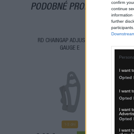
confirm you
PODOBNÉ PRODUKTY
continue se
information 
further disc
participants
Downstream 
RD CHAINGAP ADJUSTMENT
GAUGE E
Persona
I want t
Opted 
I want t
Opted 
I want 
Advertis
Opted 
1-3 dní
I want t