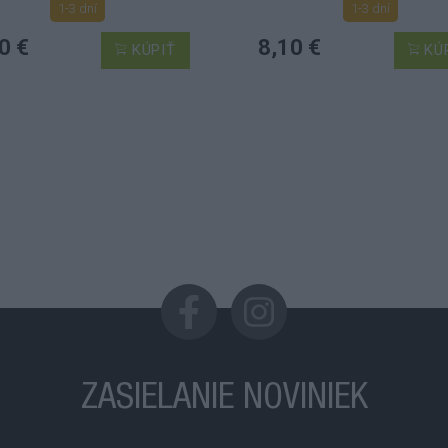
1-3 dní
1-3 dní
0 €
8,10 €
KÚPIŤ
KÚ
ZASIELANIE NOVINIEK