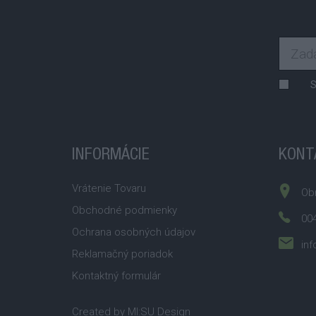
S
INFORMÁCIE
KONT
Vrátenie Tovaru
Obr
Obchodné podmienky
004
Ochrana osobných údajov
inf
Reklamačný poriadok
Kontaktný formulár
Created by
MI:SU Design