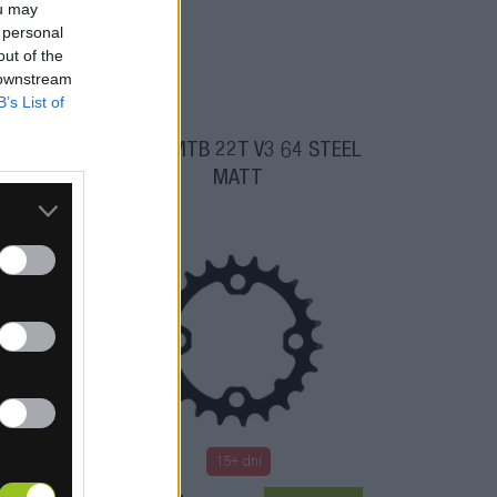
ou may
 personal
out of the
 downstream
B’s List of
4 ST
CRING MTB 22T V3 64 STEEL
MATT
15+ dní