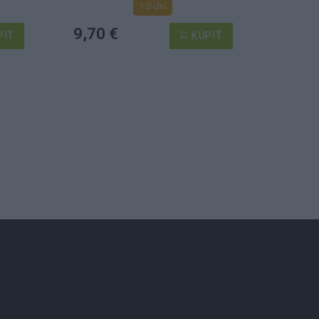
1-3 dní
9,70 €
PIŤ
KÚPIŤ