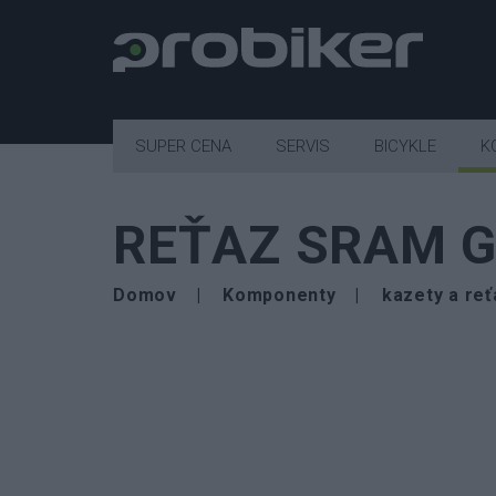
SUPER CENA
SERVIS
BICYKLE
K
REŤAZ SRAM G
Domov
Komponenty
kazety a re