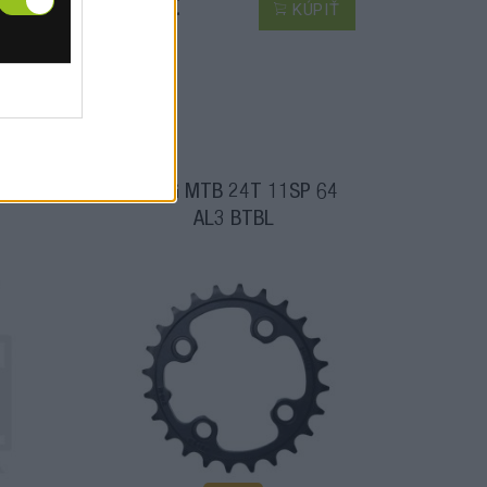
5,80 €
PIŤ
KÚPIŤ
V1
CRING MTB 24T 11SP 64
AL3 BTBL