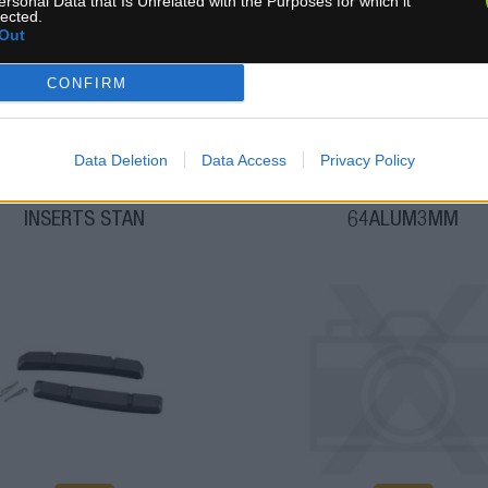
ersonal Data that Is Unrelated with the Purposes for which it
0 €
5,80 €
KÚPIŤ
KÚ
lected.
Out
CONFIRM
Data Deletion
Data Access
Privacy Policy
AM RIM WRANGLER 2
CHAINRING MTB26T 
INSERTS STAN
64ALUM3MM