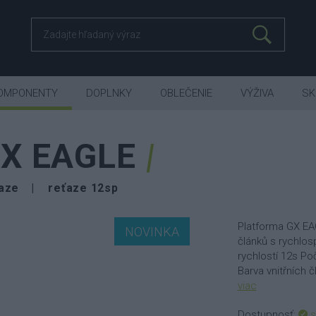
OMPONENTY
DOPLNKY
OBLEČENIE
VÝŽIVA
SK
X EAGLE
ťaze
reťaze 12sp
Platforma GX EA
NOVINKA
článků s rychlos
rychlostí 12s Poč
Barva vnitřních 
viac
Dostupnosť:
s