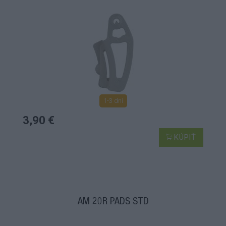
1-3 dní
3,90 €
KÚPIŤ
AM 20R PADS STD