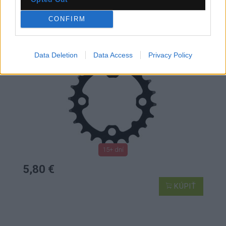
CRING MTB 22T V3 64 STEEL MATT
CONFIRM
Data Deletion
Data Access
Privacy Policy
15+ dní
5,80 €
KÚPIŤ