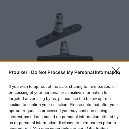
15+ dní
Probiker -
Do Not Process My Personal Information
5,80 €
If you wish to opt-out of the sale, sharing to third parties, or
KÚPIŤ
processing of your personal or sensitive information for
targeted advertising by us, please use the below opt-out
section to confirm your selection. Please note that after your
opt-out request is processed you may continue seeing
interest-based ads based on personal information utilized by
us or personal information disclosed to third parties prior to
CRING MTB 22T 10SP 64 ST MTBLK
your opt-out. You may separately opt-out of the further