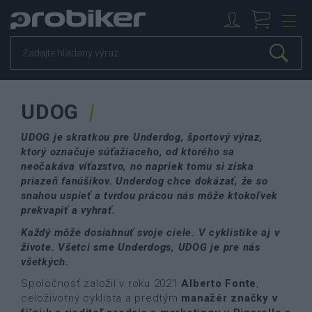
UDOG
UDOG je skratkou pre Underdog, športový výraz,
ktorý označuje súťažiaceho, od ktorého sa
neočakáva víťazstvo, no napriek tomu si získa
priazeň fanúšikov. Underdog chce dokázať, že so
snahou uspieť a tvrdou prácou nás môže ktokoľvek
prekvapiť a vyhrať.
Každý môže dosiahnuť svoje ciele. V cyklistike aj v
živote. Všetci sme Underdogs, UDOG je pre nás
všetkých.
Spoločnosť založil v roku 2021
Alberto Fonte
,
celoživotný cyklista a predtým
manažér značky v