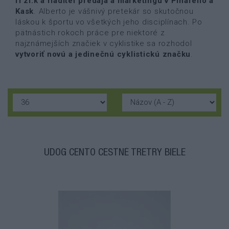
fi’zi:k a riaditeľ predaja a marketingu v Pinarello a
Kask
. Alberto je vášnivý pretekár so skutočnou
láskou k športu vo všetkých jeho disciplínach. Po
pätnástich rokoch práce pre niektoré z
najznámejších značiek v cyklistike sa rozhodol
vytvoriť novú a jedinečnú cyklistickú značku
.
UDOG CENTO CESTNÉ TRETRY BIELE