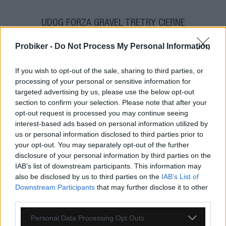
UDOG FORZA GRAVEL TRETRY ČIERNE
Probiker -
Do Not Process My Personal Information
If you wish to opt-out of the sale, sharing to third parties, or
processing of your personal or sensitive information for
targeted advertising by us, please use the below opt-out
section to confirm your selection. Please note that after your
opt-out request is processed you may continue seeing
interest-based ads based on personal information utilized by
us or personal information disclosed to third parties prior to
your opt-out. You may separately opt-out of the further
disclosure of your personal information by third parties on the
1-3 dní
IAB’s list of downstream participants. This information may
also be disclosed by us to third parties on the
IAB’s List of
169,00 €
MOC: 199,00 €
Downstream Participants
that may further disclose it to other
third parties.
KÚPIŤ
Personal Data Processing Opt Outs