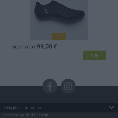
1-3 dní
99,00 €
MOC: 169,10 €
KÚPIŤ
Získajte viac informácií
Created by
MI:SU Design