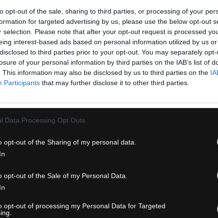
to opt-out of the sale, sharing to third parties, or processing of your per
formation for targeted advertising by us, please use the below opt-out s
r selection. Please note that after your opt-out request is processed y
eing interest-based ads based on personal information utilized by us or
disclosed to third parties prior to your opt-out. You may separately opt-
losure of your personal information by third parties on the IAB’s list of
. This information may also be disclosed by us to third parties on the
IA
Participants
that may further disclose it to other third parties.
l Data Processing Opt Outs
ST PIKA 700X38C EPS
CST CITO 700X25 EP
SKINWALL
o opt-out of the Sharing of my personal data.
In
VÝPREDAJ
o opt-out of the Sale of my Personal Data.
In
to opt-out of processing my Personal Data for Targeted
ing.