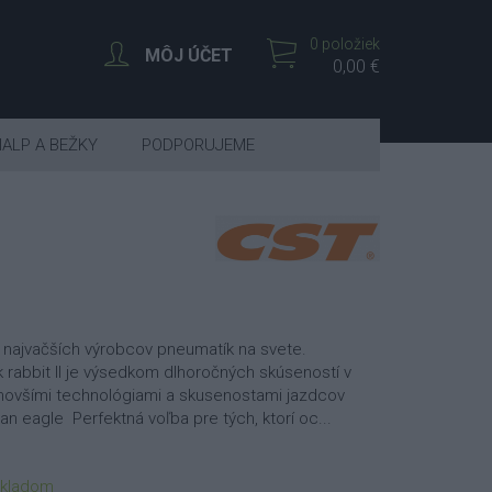
0 položiek
MÔJ ÚČET
0,00 €
IALP A BEŽKY
PODPORUJEME
 najvačších výrobcov pneumatík na svete.
rabbit II je výsedkom dlhoročných skúseností v
jnovšími technológiami a skusenostami jazdcov
n eagle Perfektná voľba pre tých, ktorí oc...
kladom