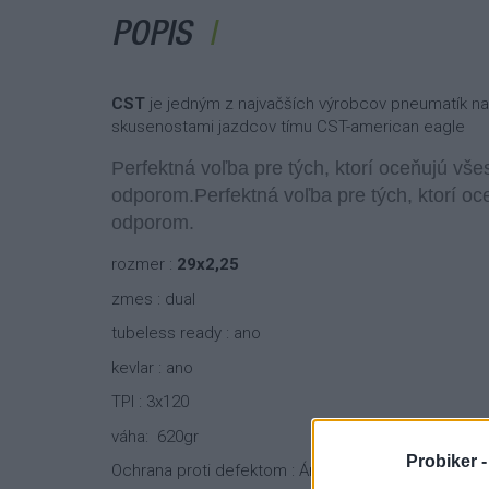
POPIS
CST
je jedným z najvačších výrobcov pneumatík na 
skusenostami jazdcov tímu CST-american eagle
Perfektná voľba pre tých, ktorí oceňujú vš
odporom.Perfektná voľba pre tých, ktorí o
odporom.
rozmer :
29x2,25
zmes : dual
tubeless ready : ano
kevlar : ano
TPI : 3x120
váha: 620gr
Probiker 
Ochrana proti defektom : Áno - systém EPS - Excep