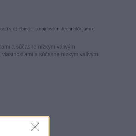
stí v kombinácii s najnovšími technológiami a
osťami a súčasne nízkym valivým
i vlastnosťami a súčasne nízkym valivým