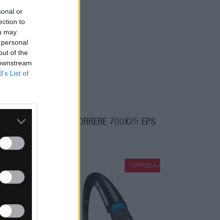
sonal or
ection to
ou may
 personal
out of the
 downstream
B’s List of
S
CST CORRERE 700X25 EPS
VÝPREDAJ