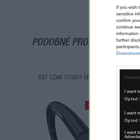
If you wish 
sensitive in
confirm you
continue se
information 
further disc
PODOBNÉ PRODUKTY
participants
Downstream 
Persona
CST CZAR 700X25 EPS GREY
C
I want t
Opted 
VÝPREDAJ
I want t
Opted 
I want 
Advertis