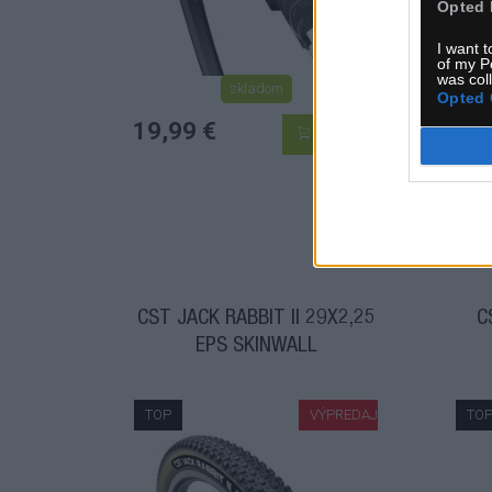
Opted 
I want t
of my P
was col
skladom
Opted 
19,99 €
25,
KÚPIŤ
CST JACK RABBIT II 29X2,25
C
EPS SKINWALL
TOP
VÝPREDAJ
TO