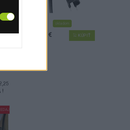
skladom
32,99 €
PIŤ
KÚPIŤ
2,25
 !
REDAJ