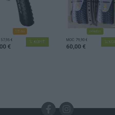
1-3 dní
skladom
 57,95 €
MOC: 79,90 €
KÚPIŤ
KÚ
00 €
60,00 €