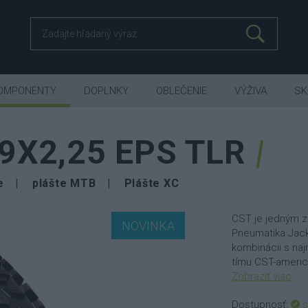
OMPONENTY
DOPLNKY
OBLEČENIE
VÝŽIVA
SK
9X2,25 EPS TLR
e
plášte MTB
Plášte XC
CST je jedným z
NOVINKA
Pneumatika Jack 
kombinácii s na
tímu CST-america
Zobraziť viac
Dostupnosť:
s