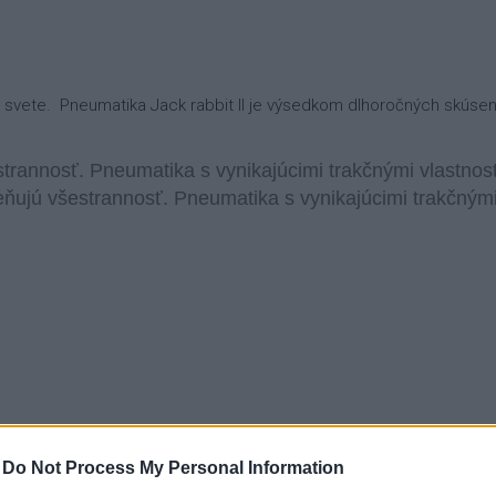
svete. Pneumatika Jack rabbit II je výsedkom dlhoročných skúseno
estrannosť. Pneumatika s vynikajúcimi trakčnými vlastn
ceňujú všestrannosť.
Pneumatika s vynikajúcimi trakčným
-
Do Not Process My Personal Information
tional Puncture Safety