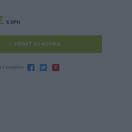
€
S DPH
PRIDAŤ DO KOŠÍKA
t s priateľmi: