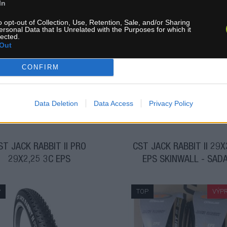
In
o opt-out of Collection, Use, Retention, Sale, and/or Sharing
ersonal Data that Is Unrelated with the Purposes for which it
lected.
skladom
skladom
Out
00 €
25,99 €
KÚPIŤ
KÚ
CONFIRM
Data Deletion
Data Access
Privacy Policy
ST JACK RABBIT II PRO
CST JACK RABBIT II 29X
29X2,25 3C EPS
EPS SKINWALL - SADA
P
TOP
VÝP