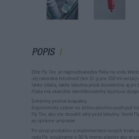
POPIS
Elite Fly Tex je najpoužívanejšia fľaša na vodu Worl
Jej rekordná hmotnosť (len 51 g pre 550 ml verziu) 
ľahko stláča, takže tekutina prúdi dostatočne aj pri 
Fľaša má okamžite identifikovateľný športový dizajn
Extrémny prietok kvapaliny
Ergonomický uzáver so širšou plochou push-pull trys
Fly Tex, aby ste dosiahli silný prúd tekutiny. Ventil 
jej správne umývanie.
Pri vývoji produktov a implementácii nových trvalo 
radu Fly používame o 30 % menej plastov ako je pr