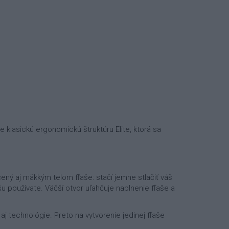
 klasickú ergonomickú štruktúru Elite, ktorá sa
čený aj mäkkým telom fľaše: stačí jemne stlačiť váš
ľašu používate. Väčší otvor uľahčuje naplnenie fľaše a
j technológie. Preto na vytvorenie jedinej fľaše