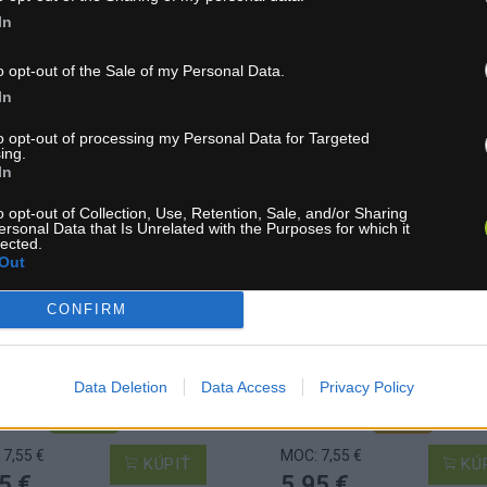
In
o opt-out of the Sale of my Personal Data.
In
ŠA ELITE FLY TEX 550 ML
FĽAŠA ELITE FLY TEX 55
to opt-out of processing my Personal Data for Targeted
ORANŽOVÁ
ČERVENÁ
ing.
In
NOVINKA
NOV
o opt-out of Collection, Use, Retention, Sale, and/or Sharing
ersonal Data that Is Unrelated with the Purposes for which it
lected.
Out
CONFIRM
Data Deletion
Data Access
Privacy Policy
skladom
1-3 dní
7,55 €
MOC: 7,55 €
KÚPIŤ
KÚ
5 €
5,95 €