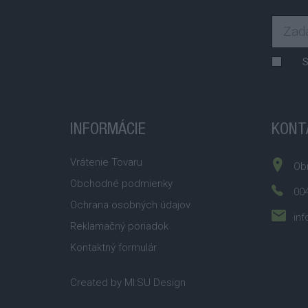
S
INFORMÁCIE
KONT
Vrátenie Tovaru
Obr
Obchodné podmienky
004
Ochrana osobných údajov
inf
Reklamačný poriadok
Kontaktný formulár
Created by
MI:SU Design