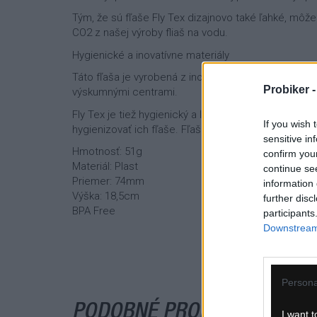
Tým, že sú fľaše Fly Tex dizajnovo také ľahké, môž
CO2 z našej výroby fliaš na vodu.
Hygienické a inovatívne materiály
Táto fľaša je vyrobená z inovatívnych, mäkkých a o
Probiker 
výskumnými centrami.
Fly Tex je tiež hygienický a ľahko umývateľná. Vyzn
If you wish 
hygienizovať ich fľaše. Fľaše sa dajú ľahko rozobra
sensitive in
Hmotnosť: 51g
confirm you
Materiál: Plast
continue se
Priemer: 74mm
information 
Výška: 18,5cm
further disc
BPA Free
participants
Downstream 
Persona
PODOBNÉ PRODUKTY
I want t