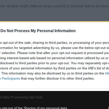
eme výrazne znížiť uhlíkovú stopu a pomôcť zmierniť tlak na životn
dolných plastových materiálov bez zápachu, čo je výsledkom 3-ročne
-
Do Not Process My Personal Information
ačuje sa o 20 % širším hrdlom v porovnaní so štandardnými fľašami,
to opt-out of the sale, sharing to third parties, or processing of your per
ť, takže telo fľaše aj uzáver s tryskou môžete vysušiť a predísť ta
formation for targeted advertising by us, please use the below opt-out s
r selection. Please note that after your opt-out request is processed y
eing interest-based ads based on personal information utilized by us or
disclosed to third parties prior to your opt-out. You may separately opt-
losure of your personal information by third parties on the IAB’s list of
. This information may also be disclosed by us to third parties on the
IA
Participants
that may further disclose it to other third parties.
l Data Processing Opt Outs
o opt-out of the Sharing of my personal data.