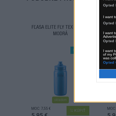
Opted 
I want t
Opted 
FĽAŠA ELITE FLY TEX 550 ML
FĽA
I want 
MODRÁ
Advertis
Opted 
NOVINKA
I want t
of my P
was col
Opted 
skladom
MOC: 7,55 €
MOC: 
KÚPIŤ
5,95 €
5,9