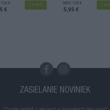
7,55 €
MOC: 7,55 €
KÚPIŤ
KÚ
5 €
5,95 €
ZASIELANIE NOVINIEK
Chcete vedieť o akciach a novinkach ako prvý?