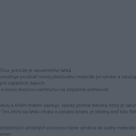
dTour, pretože je neuveriteľne ľahká.
umožňuje používať menej plastového materiálu pri výrobe a zaručuje
tých najľahších tlakoch.
 s novou textúrou navrhnutou na zlepšenie priľnavosti.
kou a širším hrdlom zaisťujú vysoký prietok tekutiny, ktorý je zaru
Fly Tex, ktorý sa ľahko otvára a zatvára ústami, je ideálny, keď túto f
udržateľných výrobných procesov berie výrobca do úvahy materiály a
iemer.