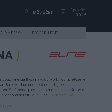
0 položiek
MÔJ ÚČET
0,00 €
IALP A BEŽKY
PODPORUJEME
RNA
 najpoužívanejšia fľaša na vodu WorldTour, pretože je
ká. Jej rekordná hmotnosť (len 51 g pre 550 ml
 používať menej plastového materiálu pri výrobe a
ú ergonomickú štruktúru Elite...
Zobraziť viac
kladom