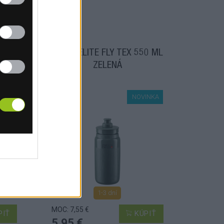
0 ML
FĽAŠA ELITE FLY TEX 550 ML
ZELENÁ
INKA
NOVINKA
1-3 dní
MOC: 7,55 €
PIŤ
KÚPIŤ
5,95 €