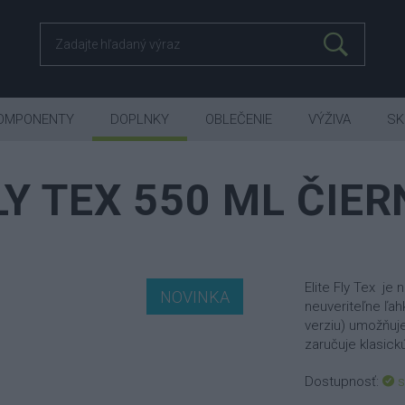
OMPONENTY
DOPLNKY
OBLEČENIE
VÝŽIVA
SK
LY TEX 550 ML ČIE
Elite Fly Tex je
NOVINKA
neuveriteľne ľah
verziu) umožňuje
zaručuje klasick
Dostupnosť:
s