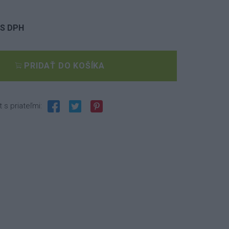
S DPH
PRIDAŤ DO KOŠÍKA
t s priateľmi: