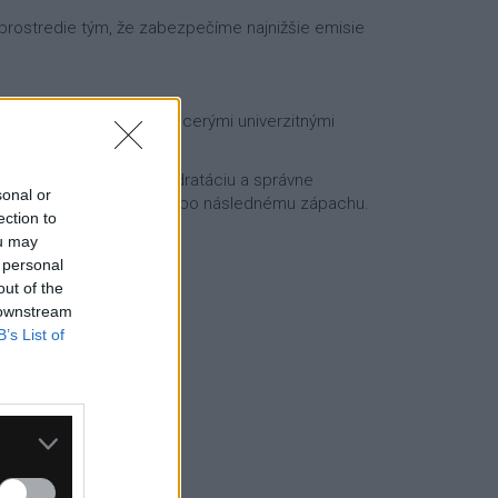
é prostredie tým, že zabezpečíme najnižšie emisie
j štúdie vykonanej s viacerými univerzitnými
 aby dosiahnuť lepšiu hydratáciu a správne
sonal or
k tvorbe plesní vo vnútri alebo následnému zápachu.
ection to
ou may
 personal
out of the
 downstream
B’s List of