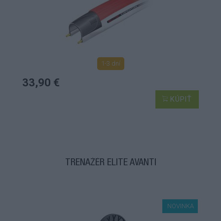
1-3 dní
33,90 €
KÚPIŤ
TRENAŽÉR ELITE AVANTI
NOVINKA