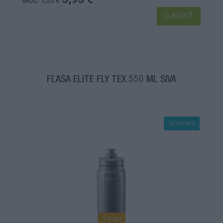
MOC: 7,55 €
KÚPIŤ
FĽAŠA ELITE FLY TEX 550 ML SIVÁ
NOVINKA
1-3 dní