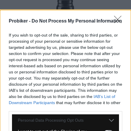
Probiker -
Do Not Process My Personal Information
If you wish to opt-out of the sale, sharing to third parties, or
processing of your personal or sensitive information for
1-3 dní
targeted advertising by us, please use the below opt-out
section to confirm your selection. Please note that after your
6,95 €
MOC: 8,55 €
opt-out request is processed you may continue seeing
interest-based ads based on personal information utilized by
KÚPIŤ
us or personal information disclosed to third parties prior to
your opt-out. You may separately opt-out of the further
disclosure of your personal information by third parties on the
IAB’s list of downstream participants. This information may
also be disclosed by us to third parties on the
IAB’s List of
Downstream Participants
that may further disclose it to other
FĽAŠA ELITE FLY TEX 750 ML TRANSPARENT
third parties.
Personal Data Processing Opt Outs
NOVINKA