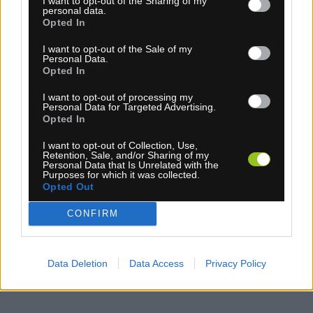
I want to opt-out of the Sharing of my
personal data.
Opted In
I want to opt-out of the Sale of my
Personal Data.
Opted In
I want to opt-out of processing my
Personal Data for Targeted Advertising.
Opted In
1-3 dní
I want to opt-out of Collection, Use,
6,95 €
Retention, Sale, and/or Sharing of my
MOC: 8,55 €
Personal Data that Is Unrelated with the
Purposes for which it was collected.
KÚPIŤ
Opted Out
CONFIRM
Data Deletion
Data Access
Privacy Policy
KOŠÍK ELITE ALA ČIERNO/BIELY