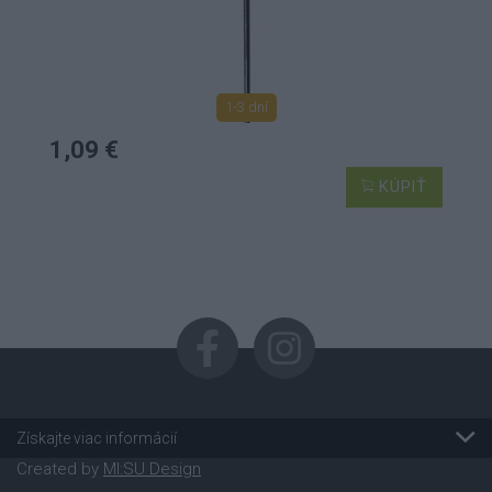
1-3 dní
1,09 €
KÚPIŤ
Získajte viac informácií
Created by
MI:SU Design