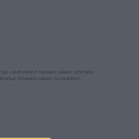
ytujú v jednotlivých častiach rukavíc optimálny
braňuje šmýkaniu rukavíc na riadidlách.