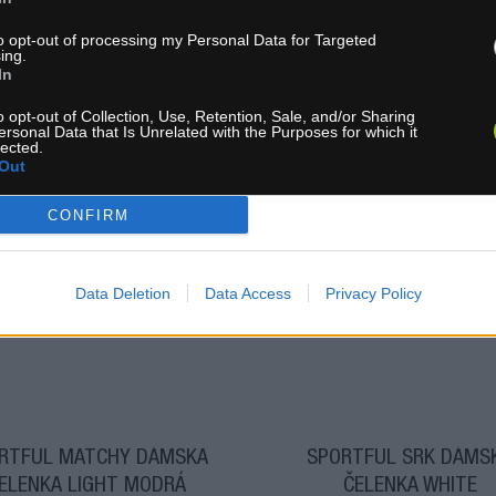
to opt-out of processing my Personal Data for Targeted
ing.
In
o opt-out of Collection, Use, Retention, Sale, and/or Sharing
ersonal Data that Is Unrelated with the Purposes for which it
lected.
Out
CONFIRM
1-3 dní
1-3 dní
 15,30 €
MOC: 15,30 €
KÚPIŤ
KÚ
0 €
6,30 €
Data Deletion
Data Access
Privacy Policy
RTFUL MATCHY DÁMSKA
SPORTFUL SRK DÁMS
ELENKA LIGHT MODRÁ
ČELENKA WHITE