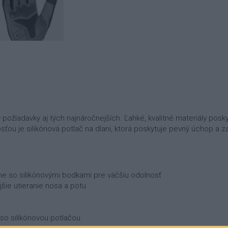
y požiadavky aj tých najnáročnejších. Ľahké, kvalitné materiály posk
ou je silikónová potlač na dlani, ktorá poskytuje pevný úchop a za
ane so silikónovými bodkami pre väčšiu odolnosť
jšie utieranie nosa a potu
 so silikónovou potlačou