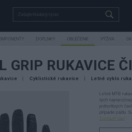
OMPONENTY
DOPLNKY
OBLEČENIE
VÝŽIVA
SK
L GRIP RUKAVICE Č
ukavice
Cyklistické rukavice
Letné cyklo ruka
Letné MTB rukavi
tých najnáročnej
jednotlivých čas
prípade pádu. Sa
Zobraziť viac