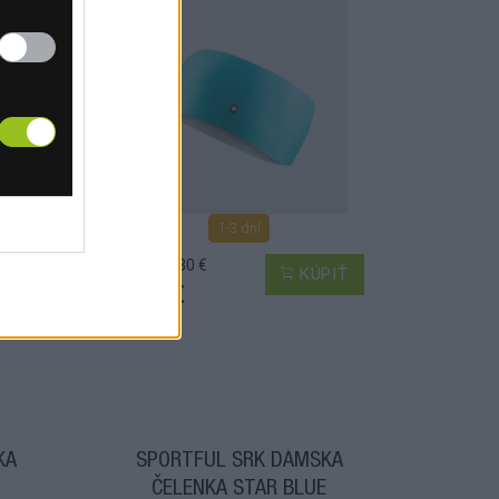
1-3 dní
MOC: 15,30 €
PIŤ
KÚPIŤ
6,30 €
KA
SPORTFUL SRK DÁMSKA
ČELENKA STAR BLUE