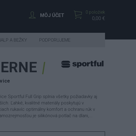
0 položiek
MÔJ ÚČET
0,00 €
IALP A BEŽKY
PODPORUJEME
IERNE
vice
ce Sportful Full Grip splnia všetky požiadavky aj
ších. Ľahké, kvalitné materiály poskytujú v
tiach rukavíc optimálny komfort a ochranu rúk v
mozrejmosťou je silikónová potlač na dlani,...