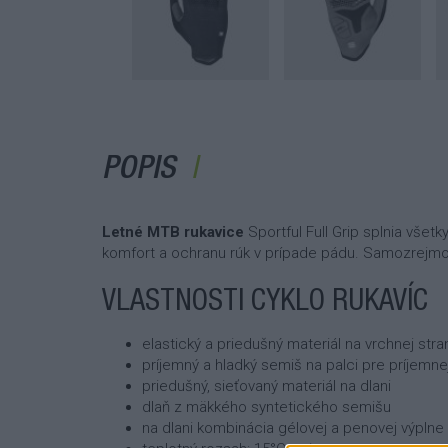
POPIS
Letné MTB rukavice
Sportful Full Grip splnia všetk
komfort a ochranu rúk v prípade pádu. Samozrejmosť
VLASTNOSTI CYKLO RUKAVÍC
elastický a priedušný materiál na vrchnej str
príjemný a hladký semiš na palci pre príjemne
priedušný, sieťovaný materiál na dlani
dlaň z mäkkého syntetického semišu
na dlani kombinácia gélovej a penovej výplne