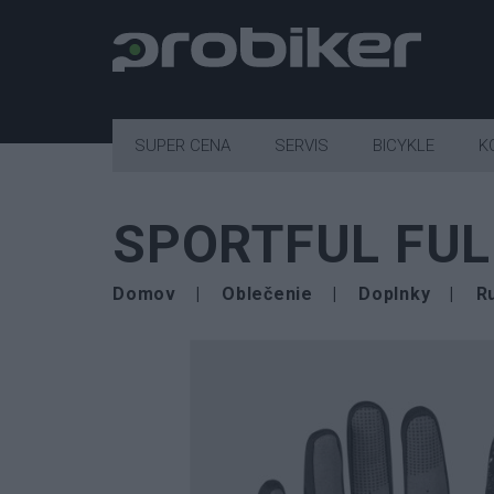
SUPER CENA
SERVIS
BICYKLE
K
SPORTFUL FUL
Domov
Oblečenie
Doplnky
R