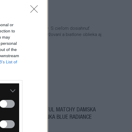
sonal or
lógie a kvalitné materiály. S cieľom dosiahnuť
ection to
rezentácie v bežeckom lyžovaní a biatlone oblieka aj
ou may
 personal
out of the
 downstream
B’s List of
SPORTFUL MATCHY DÁMSKA
ČELENKA BLUE RADIANCE