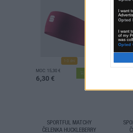
I want 
Advertis
Opted 
I want t
of my P
was col
Opted 
1-3 dní
MOC: 15,30 €
MOC:
KÚPIŤ
6,30 €
6,3
SPORTFUL MATCHY
SPO
ČELENKA HUCKLEBERRY
Č