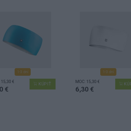
1-3 dní
1-3 dní
 15,30 €
MOC: 15,30 €
KÚPIŤ
KÚ
0 €
6,30 €