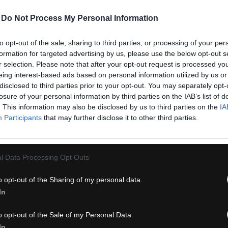
-
Do Not Process My Personal Information
to opt-out of the sale, sharing to third parties, or processing of your per
lyžovanie,
cyklistika
, outdoor). Pri výrobe používa inovatívne techno
formation for targeted advertising by us, please use the below opt-out s
ofesionálnymi
cyklistami
už viac ako 60 rokov. Okrem talianskej rep
r selection. Please note that after your opt-out request is processed y
Sagan
.
eing interest-based ads based on personal information utilized by us or
disclosed to third parties prior to your opt-out. You may separately opt-
losure of your personal information by third parties on the IAB’s list of
. This information may also be disclosed by us to third parties on the
IA
Participants
that may further disclose it to other third parties.
l Data Processing Opt Outs
o opt-out of the Sharing of my personal data.
RTFUL MATCHY DÁMSKA
SPORTFUL MATCHY
In
ELENKA LIGHT ČERVENÁ
ČELENKA ČERVENÁ
o opt-out of the Sale of my Personal Data.
In