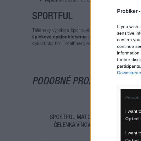
teplotný rozsah: 15°C a viac
Probiker 
SPORTFUL
If you wish 
Taliansky výrobca športového oblečenia (bežecké 
sensitive in
špičkové cyklooblečenie
spolupracuje firma s pr
confirm you
cyklistický tím TotalEnergies, v ktorom jazdí
Peter 
continue se
information 
further disc
participants
Downstream 
PODOBNÉ PRODUKTY
Persona
I want t
SPORTFUL MATCHY
SPO
Opted 
ČELENKA VÍNOVÁ
Č
I want t
Opted 