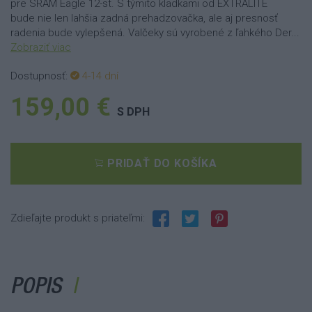
pre SRAM Eagle 12-st. S týmito kladkami od EXTRALITE
bude nie len lahšia zadná prehadzovačka, ale aj presnosť
radenia bude vylepšená. Valčeky sú vyrobené z ľahkého Der...
Zobraziť viac
Dostupnosť:
4-14 dní
159,00 €
S DPH
PRIDAŤ DO KOŠÍKA
Zdieľajte produkt s priateľmi:
POPIS