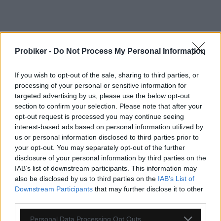
Probiker -
Do Not Process My Personal Information
PREDSTAVEC EXTRALITE HYPERSTEM
STEALTH BLACK ON BLACK +/- 18°
If you wish to opt-out of the sale, sharing to third parties, or
processing of your personal or sensitive information for
TOP
targeted advertising by us, please use the below opt-out
section to confirm your selection. Please note that after your
opt-out request is processed you may continue seeing
interest-based ads based on personal information utilized by
us or personal information disclosed to third parties prior to
your opt-out. You may separately opt-out of the further
disclosure of your personal information by third parties on the
IAB’s list of downstream participants. This information may
also be disclosed by us to third parties on the
IAB’s List of
Downstream Participants
that may further disclose it to other
4-14 dní
third parties.
199,00 €
Personal Data Processing Opt Outs