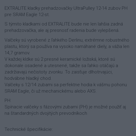
EXTRALITE kladky prehadzovačky UltraPulley 12-14 zubov PH
pre SRAM Eagle 12-st.
S týmito kladkami od EXTRALITE bude nie len lahšia zadná
prehadzovačka, ale aj presnosť radenia bude vylepšená.
Valčeky sú vyrobené z ľahkého Derlinu, extrémne robustného
plastu, ktorý sa používa na vysoko namáhané diely, a vážia len
14,7 gramov.
V každej kldke sú 2 presné keramické ložiská, ktoré sú
dokonale osadené a utesnené, takže sa ľahko otáčajú a
zadržiavajú nečistoty zvonku. To zaisťuje dlhotrvajúci,
hodvábne hladký chod.
Valčeky s 12/14 zubami sa perfektne hodia k vášmu pohonu
SRAM Eagle, či už mechanickému alebo AXS.
PH:
Spínacie valčeky s fázovými zubami (PH) je možné použiť aj
na štandardných dvojitých prevodníkoch
Technické špecifikácie: