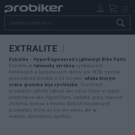
EXTRALITE
Extralite - HyperEngineered Lightweigt Bike Parts
Extralite je
taliansky výrobca
vynikajúcich
hliníkových a karbónových dielov pre MTB, cestné
pretekárske bicykle a CX bicykle,
vďaka ktorým
srdce gramára bije rýchlejšie
. Sortiment
produktov zahŕňa náboje ako séria Cyber ​​a Hyper,
predstavce ako HyperStem, riadidlá, gripy, hlavové
zloženia, kolesá a mnoho ďalších bicyklových
produktov, ktoré sú nie len váhou ale aj
kvalitou absolútnou špičkou.