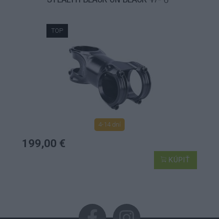
STEALTH BLACK ON BLACK +/- 6°
TOP
4-14 dní
199,00 €
KÚPIŤ