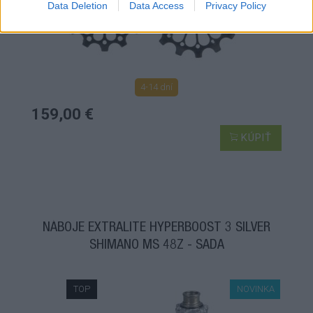
Data Deletion
Data Access
Privacy Policy
4-14 dní
159,00 €
KÚPIŤ
NÁBOJE EXTRALITE HYPERBOOST 3 SILVER
SHIMANO MS 48Z - SADA
TOP
NOVINKA