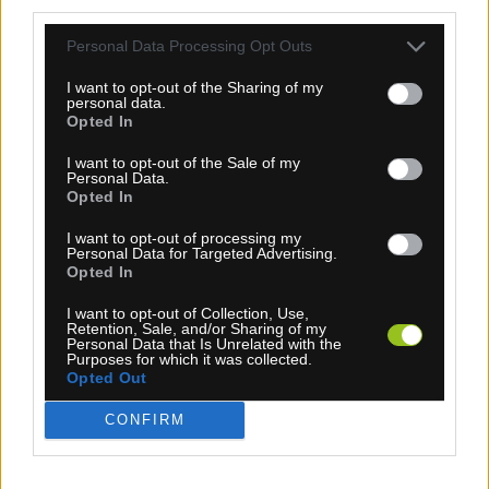
third parties.
Personal Data Processing Opt Outs
I want to opt-out of the Sharing of my
4-14 dní
personal data.
Opted In
149,00 €
I want to opt-out of the Sale of my
Personal Data.
KÚPIŤ
Opted In
I want to opt-out of processing my
Personal Data for Targeted Advertising.
Opted In
I want to opt-out of Collection, Use,
KLADKY EXTRALITE ULTRA PULLEY SRAM XD
Retention, Sale, and/or Sharing of my
Personal Data that Is Unrelated with the
AXS 12-14Z
Purposes for which it was collected.
Opted Out
TOP
NOVINKA
CONFIRM