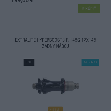
199,00 €
KÚPIŤ
EXTRALITE HYPERBOOST3 R 148G 12X148
ZADNÝ NÁBOJ
TOP
NOVINKA
4-14 dní