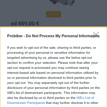
4-14 dní
od 489,00 €
KÚPIŤ
Probiker -
Do Not Process My Personal Information
If you wish to opt-out of the sale, sharing to third parties, or
processing of your personal or sensitive information for
targeted advertising by us, please use the below opt-out
KLADKY EXTRALITE ULTRA PULLEY SHIMANO
section to confirm your selection. Please note that after your
opt-out request is processed you may continue seeing
12S 13-13Z
interest-based ads based on personal information utilized by
us or personal information disclosed to third parties prior to
your opt-out. You may separately opt-out of the further
TOP
NOVINKA
disclosure of your personal information by third parties on the
IAB’s list of downstream participants. This information may
also be disclosed by us to third parties on the
IAB’s List of
Downstream Participants
that may further disclose it to other