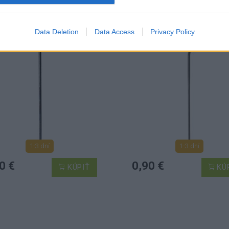
PICE DT COMPETITION
ŠPICE DT COMPETITI
STRAIGHTPULL
Data Deletion
Data Access
Privacy Policy
1-3 dní
1-3 dní
0 €
0,90 €
KÚPIŤ
KÚ