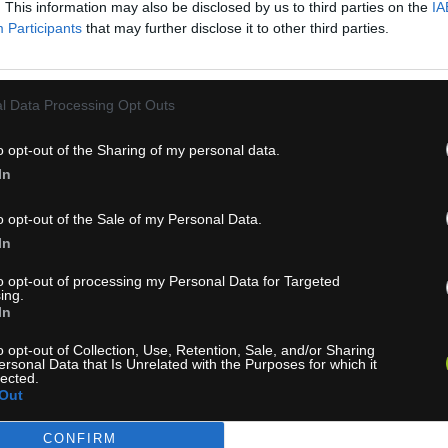
. This information may also be disclosed by us to third parties on the
IA
Participants
that may further disclose it to other third parties.
l Data Processing Opt Outs
o opt-out of the Sharing of my personal data.
In
o opt-out of the Sale of my Personal Data.
In
skladom
skladom
0 €
0,50 €
to opt-out of processing my Personal Data for Targeted
KÚPIŤ
KÚ
ing.
In
o opt-out of Collection, Use, Retention, Sale, and/or Sharing
ersonal Data that Is Unrelated with the Purposes for which it
lected.
Out
CONFIRM