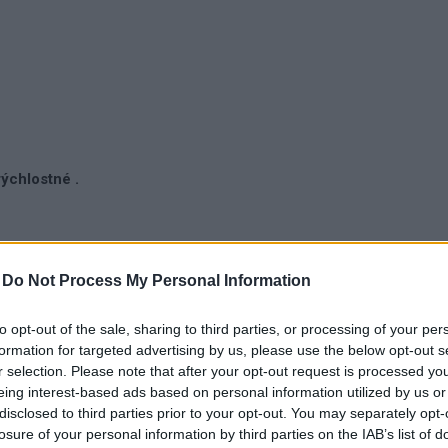
rýchlostné .
-
Do Not Process My Personal Information
to opt-out of the sale, sharing to third parties, or processing of your per
formation for targeted advertising by us, please use the below opt-out s
r selection. Please note that after your opt-out request is processed y
eing interest-based ads based on personal information utilized by us or
PPLE DT SWISS PROLOCK
NIPPLE DT SWISS PROL
disclosed to third parties prior to your opt-out. You may separately opt-
losure of your personal information by third parties on the IAB’s list of
ALU STRIEBORNÉ
ALU ČIERNÉ