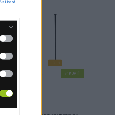
B’s List of
1-3 dní
0,70 €
PIŤ
KÚPIŤ