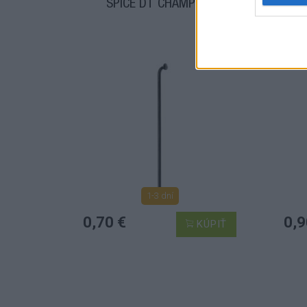
ŠPICE DT CHAMPION
Š
1-3 dní
0,70 €
0,9
KÚPIŤ