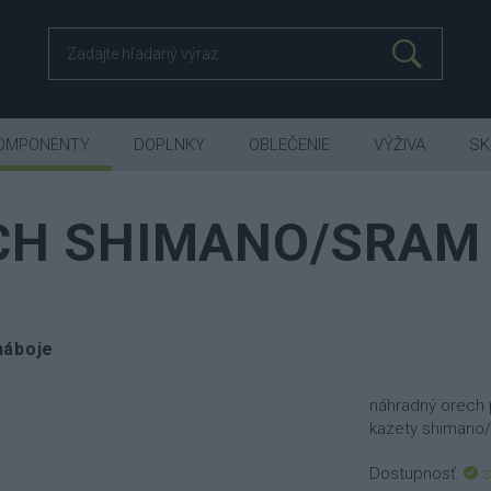
OMPONENTY
DOPLNKY
OBLEČENIE
VÝŽIVA
SK
ECH SHIMANO/SRAM
náboje
náhradný orech p
kazety shimano/
Dostupnosť:
s