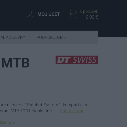
0 položiek
MÔJ ÚČET
0,00 €
IALP A BEŽKY
PODPORUJEME
 MTB
re náboje s " Ratchet System " kompatibilita :
sram MTB 10-11 rýchlostné . ...
Zobraziť viac
kladom