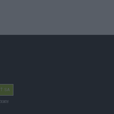
IŤ SA
hrany