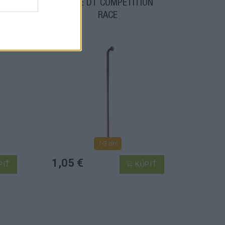
ON
ŠPICE DT COMPETITION
RACE
1-3 dní
1,05 €
PIŤ
KÚPIŤ