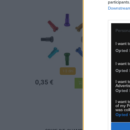
participants
Downstream 
Persona
I want t
Opted 
I want t
Opted 
1-3 dní
0,35 €
0,4
I want 
KÚPIŤ
Advertis
Opted 
I want t
of my P
was col
Opted 